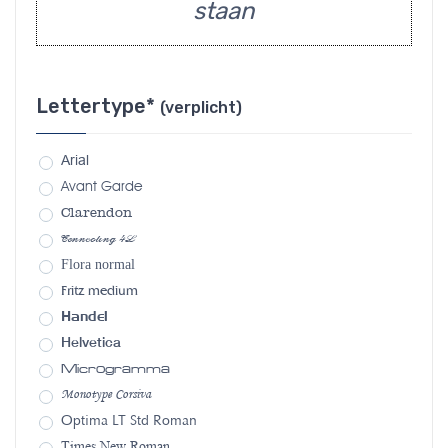
staan
Lettertype*
(verplicht)
Arial
Avant Garde
Clarendon
Connecting 4L
Flora normal
Fritz medium
Handel
Helvetica
Microgramma
Monotype Corsiva
Optima LT Std Roman
Times New Roman