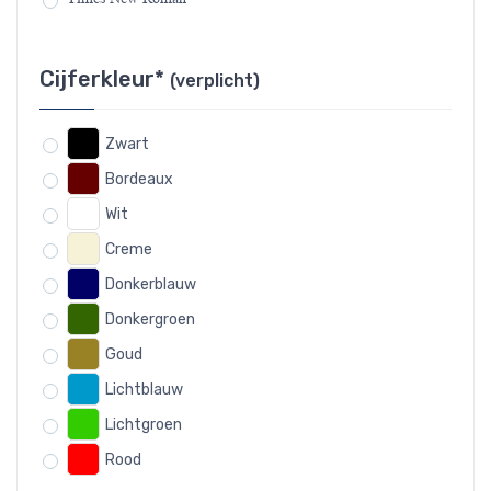
Cijferkleur*
(verplicht)
Zwart
Bordeaux
Wit
Creme
Donkerblauw
Donkergroen
Goud
Lichtblauw
Lichtgroen
Rood