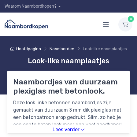
Waarom Naambordkopen?
0
Hoofdpagina
Naamborden
Look-like naamplaatjes
Look-like naamplaatjes
Naambordjes van duurzaam
plexiglas met betonlook.
Deze look linke betonnen naambordjes zijn
gemaakt van duurzaam 3 mm dik plexiglas met
een betonpatroon erop gedrukt. Slim, zo heb je
een echte beton look maar dan veel goedkoper!
Lees verder
Eerst wordt het bord full colour gedrukt op