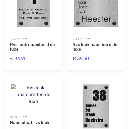
voorkomen. Je naamplaat is duurzaam en
bestand tegen invloeden van buitenaf,
waardoor er geen andere
onderhoudsmaatregelen nodig zijn. Zo geniet
je lang van de mooie uitstraling van het
15 x 20 cm
20 x 20 cm
betonlook naambordje.
Rvs look naambord de
Rvs look naambord de
luxe
luxe
€ 34,95
€ 39,50
25 x 15 cm
Naamplaat rvs look