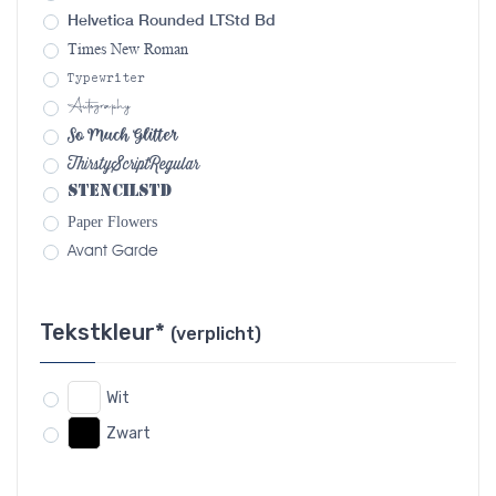
Helvetica Rounded LTStd Bd
Times New Roman
Typewriter
Autography
So Much Glitter
ThirstyScriptRegular
StencilStd
Paper Flowers
Avant Garde
Tekstkleur*
(verplicht)
Wit
Zwart