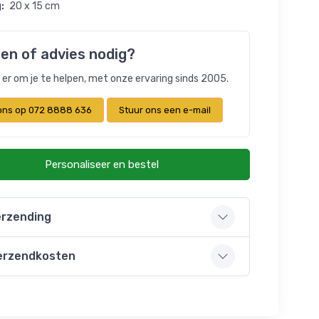
:
20 x 15 cm
en of advies nodig?
n er om je te helpen, met onze ervaring sinds 2005.
 ons op 072 8888 636
Stuur ons een e-mail
Personaliseer en bestel
rzending
erzendkosten