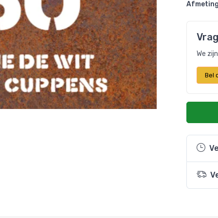
Afmeting
Vrag
We zij
Bel
Ve
V