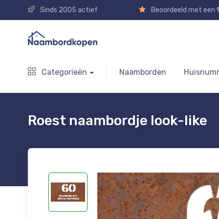
Sinds 2005 actief
Beoordeeld met een
Categorieën
Naamborden
Huisnum
Roest naambordje look-like