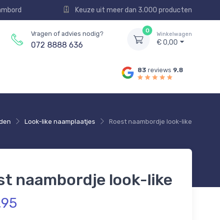
aambord
Keuze uit meer dan 3.000 producten
0
Vragen of advies nodig?
Winkelwagen
€ 0,00
072 8888 636
83
reviews
9.8
den
Look-like naamplaatjes
Roest naambordje look-like
t naambordje look-like
,95