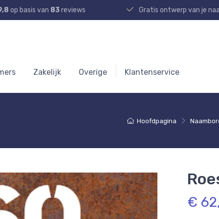
9,8
op basis van
83
reviews
Gratis ontwerp van je n
mers
Zakelijk
Overige
Klantenservice
Hoofdpagina
Naambor
Roes
€ 62