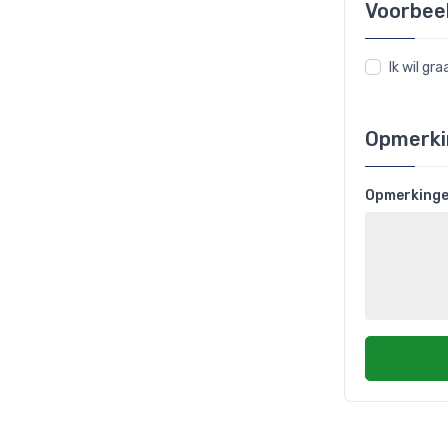
Voorbee
Ik wil g
Opmerki
Opmerking