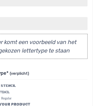
r komt een voorbeeld van het
gekozen lettertype te staan
ype*
(verplicht)
 Stencil
Stencil
 Regular
Your Product