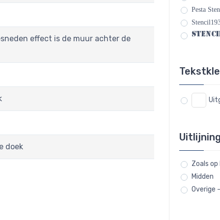
Pesta Ste
Stencil19
Stenci
esneden effect is de muur achter de
Tekstkl
k
Uit
Uitlijnin
e doek
Zoals op
Midden
Overige 