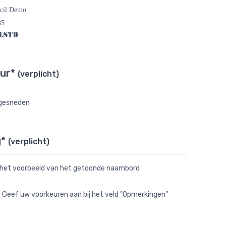
ncil Demo
35
lStd
eur*
(verplicht)
gesneden
g*
(verplicht)
 het voorbeeld van het getoonde naambord
- Geef uw voorkeuren aan bij het veld "Opmerkingen"