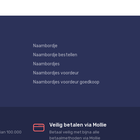
Naambordje
Naambordje bestellen
Naambordjes
Naambordjes voordeur
Naambordjes voordeur goedkoop
Veilig betalen via Mollie
dan 100.000
Betaal veilig met bijna alle
betaalmethoden via Mollie