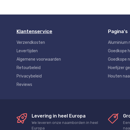
Klantenservice
Pagina's
Verzendkosten
Aluminium 
Levertijden
Goedkope 
Algemene voorwaarden
Goedkope n
Retourbeleid
Hoefijzer ge
Privacybeleid
Houten na
Reviews
Levering in heel Europa
Gr
We leveren onze naamborden in heel
Een
Europa
naa