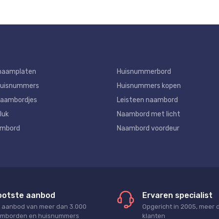
naamplaten
Huisnummerbord
huisnummers
Huisnummers kopen
aambordjes
Leisteen naambord
luk
Naambord met licht
ambord
Naambord voordeur
ootste aanbod
Ervaren specialist
 aanbod van meer dan 3.000
Opgericht in 2005, meer 
mborden en huisnummers
klanten