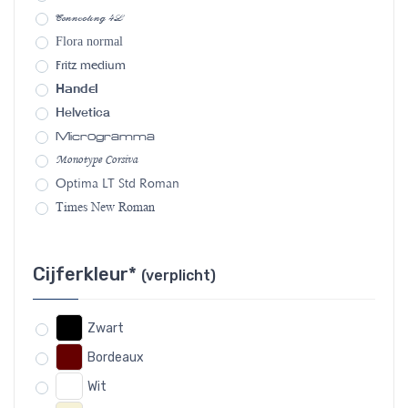
Connecting 4L
Flora normal
Fritz medium
Handel
Helvetica
Microgramma
Monotype Corsiva
Optima LT Std Roman
Times New Roman
Cijferkleur*
(verplicht)
Zwart
Bordeaux
Wit