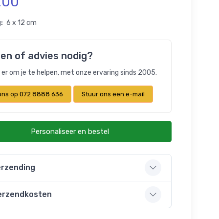
,00
:
6 x 12 cm
en of advies nodig?
n er om je te helpen, met onze ervaring sinds 2005.
 ons op 072 8888 636
Stuur ons een e-mail
Personaliseer en bestel
rzending
erzendkosten