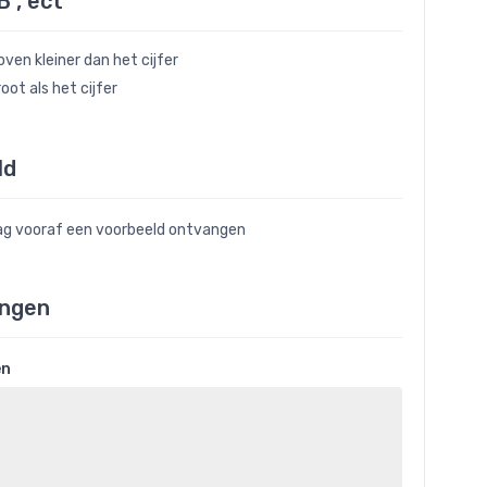
B , ect
ven kleiner dan het cijfer
oot als het cijfer
ld
raag vooraf een voorbeeld ontvangen
ngen
en