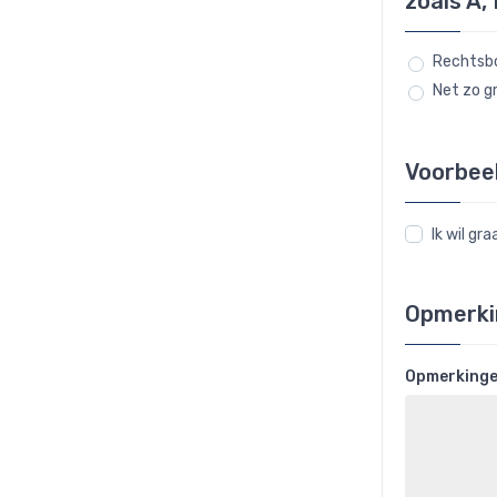
zoals A, 
Rechtsbo
Net zo gr
Voorbee
Ik wil g
Opmerki
Opmerking