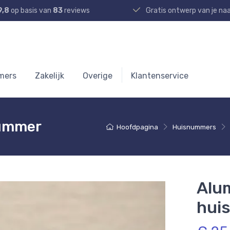
9,8
op basis van
83
reviews
Gratis ontwerp van je n
mers
Zakelijk
Overige
Klantenservice
nummer
Hoofdpagina
Huisnummers
Alu
hui