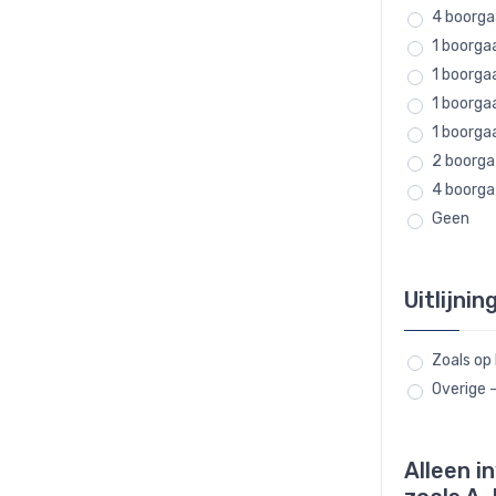
4 boorga
1 boorgaa
1 boorga
1 boorga
1 boorga
2 boorga
4 boorga
Geen
Uitlijnin
Zoals op
Overige 
Alleen i