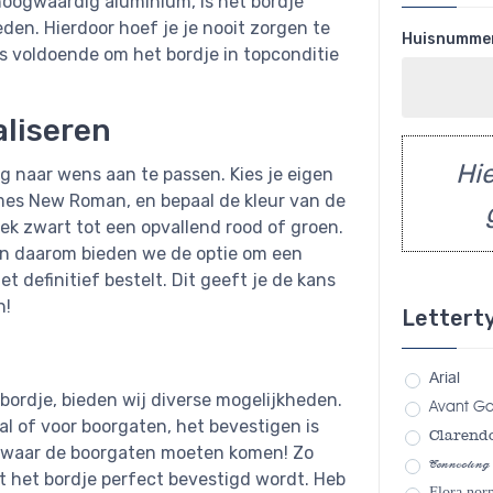
oogwaardig aluminium, is het bordje
n. Hierdoor hoef je je nooit zorgen te
Huisnumme
s voldoende om het bordje in topconditie
aliseren
Hie
dig naar wens aan te passen. Kies je eigen
Times New Roman, en bepaal de kleur van de
siek zwart tot een opvallend rood of groen.
 en daarom bieden we de optie om een
t definitief bestelt. Dit geeft je de kans
n!
Lettert
Arial
ordje, bieden wij diverse mogelijkheden.
Avant G
al of voor boorgaten, het bevestigen is
Clarend
n waar de boorgaten moeten komen! Zo
Connecting
t het bordje perfect bevestigd wordt. Heb
Flora nor