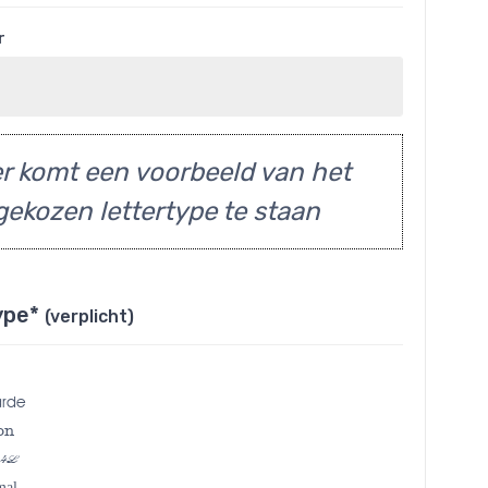
r
r komt een voorbeeld van het
gekozen lettertype te staan
ype*
(verplicht)
arde
on
 4L
mal