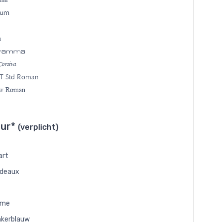
ium
a
gramma
orsiva
T Std Roman
ew Roman
eur*
(verplicht)
art
rdeaux
eme
kerblauw