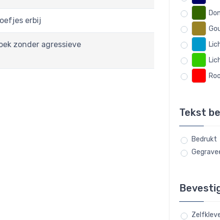
Don
oefjes erbij
Go
oek zonder agressieve
Lic
Lic
Ro
Tekst b
Bedrukt
Gegravee
Bevesti
Zelfklev