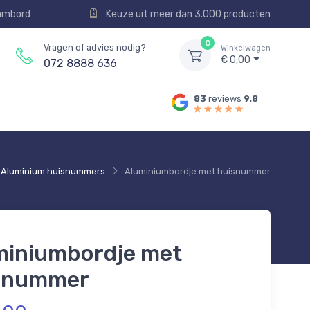
aambord
Keuze uit meer dan 3.000 producten
0
Vragen of advies nodig?
Winkelwagen
€ 0,00
072 8888 636
83
reviews
9.8
Aluminium huisnummers
Aluminiumbordje met huisnummer
miniumbordje met
snummer