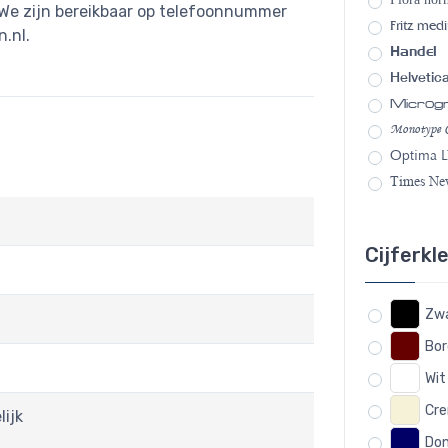
 We zijn bereikbaar op telefoonnummer
Fritz med
.nl
.
Handel
Helvetic
Micro
Monotype C
Optima L
Times N
Cijferkl
Zw
Bo
Wit
Cr
lijk
Don