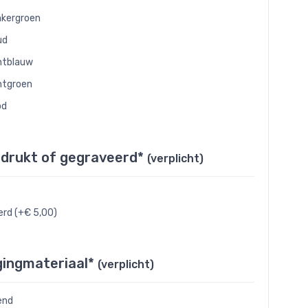
kergroen
ud
htblauw
htgroen
od
edrukt of gegraveerd*
(verplicht)
rd (+€ 5,00)
gingmateriaal*
(verplicht)
end