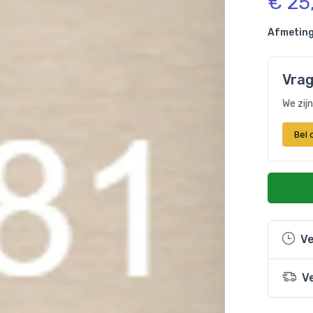
€ 25
Afmeting
Vrag
We zij
Bel
Ve
V