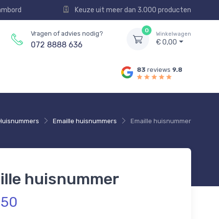
aambord
Keuze uit meer dan 3.000 producten
0
Vragen of advies nodig?
Winkelwagen
€ 0,00
072 8888 636
83
reviews
9.8
Huisnummers
Emaille huisnummers
Emaille huisnummer
ille huisnummer
,50