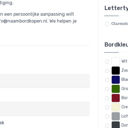
tiging.
Lettert
n een persoonlijke aanpassing wilt
fo@naambordkopen.nl
. We helpen je
Clarend
Bordkle
Wit
Zwa
Bla
Gro
Bor
Cre
Lic
iek
Don