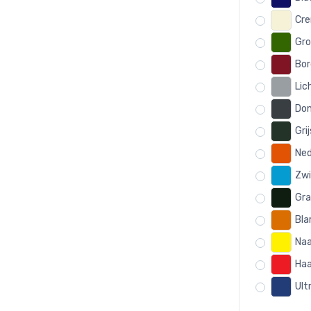
Cre
Gro
Bor
Lic
Don
Gri
Ned
Zwi
Gra
Bla
Naa
Haa
Ult