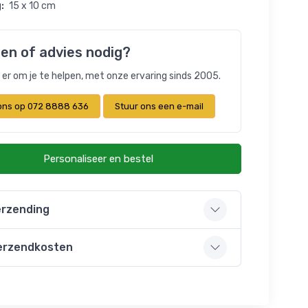
:
15 x 10 cm
en of advies nodig?
n er om je te helpen, met onze ervaring sinds 2005.
 ons op 072 8888 636
Stuur ons een e-mail
Personaliseer en bestel
rzending
erzendkosten