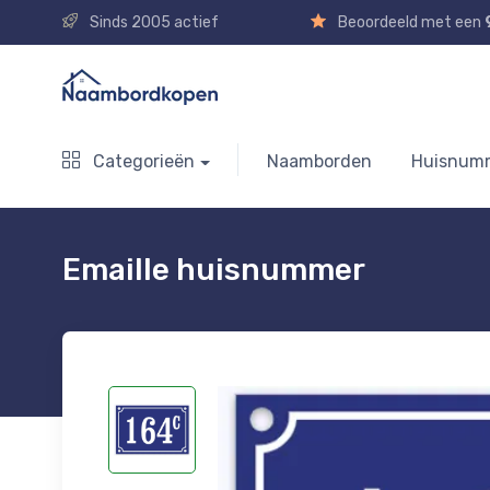
Sinds 2005 actief
Beoordeeld met een
Categorieën
Naamborden
Huisnum
Emaille huisnummer