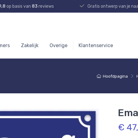
9,8
op basis van
83
reviews
Gratis ontwerp van je n
mers
Zakelijk
Overige
Klantenservice
Hoofdpagina
Ema
€ 47