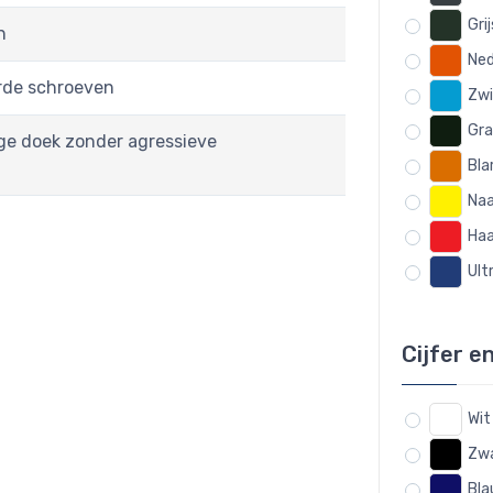
Gri
n
Ned
erde schroeven
Zwi
Gra
ge doek zonder agressieve
Bla
Naa
Haa
Ult
Cijfer e
Wit
Zwa
Bla