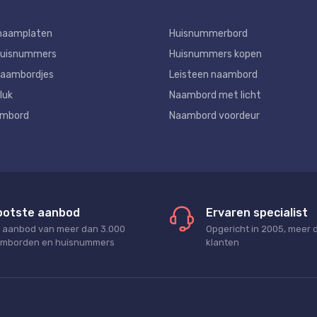
naamplaten
Huisnummerbord
huisnummers
Huisnummers kopen
aambordjes
Leisteen naambord
luk
Naambord met licht
ambord
Naambord voordeur
ootste aanbod
Ervaren specialist
 aanbod van meer dan 3.000
Opgericht in 2005, meer 
mborden en huisnummers
klanten