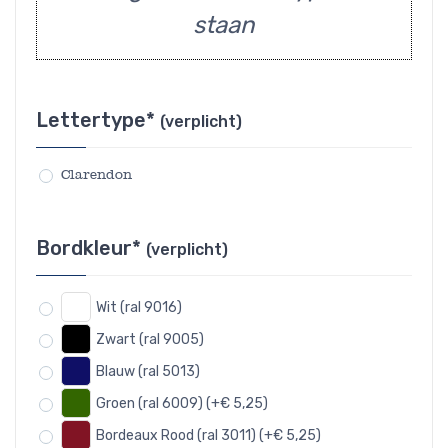
staan
Lettertype*
(verplicht)
Clarendon
Bordkleur*
(verplicht)
Wit (ral 9016)
Zwart (ral 9005)
Blauw (ral 5013)
Groen (ral 6009) (+€ 5,25)
Bordeaux Rood (ral 3011) (+€ 5,25)