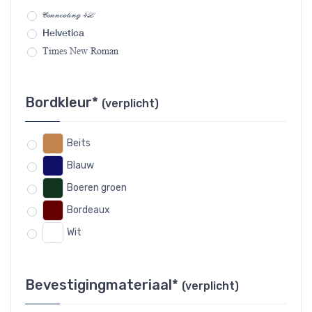
Connecting 4L
Helvetica
Times New Roman
Bordkleur*
(verplicht)
Beits
Blauw
Boeren groen
Bordeaux
Wit
Bevestigingmateriaal*
(verplicht)