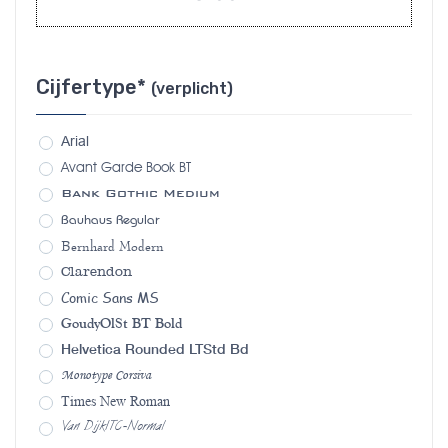
Cijfertype*
(verplicht)
Arial
Avant Garde Book BT
Bank Gothic Medium
Bauhaus Regular
Bernhard Modern
Clarendon
Comic Sans MS
GoudyOlSt BT Bold
Helvetica Rounded LTStd Bd
Monotype Corsiva
Times New Roman
Van DijkITC-Normal