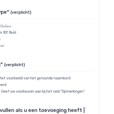
ype*
(verplicht)
 Modern
t BT Bold
a
 4L
g*
(verplicht)
 het voorbeeld van het getoonde naambord
eerd
- Geef uw voorkeuren aan bij het veld "Opmerkingen"
nvullen als u een toevoeging heeft |