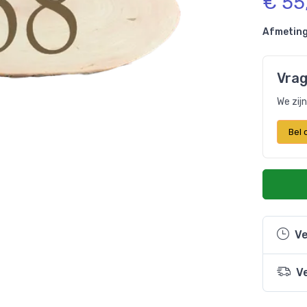
€ 55
Afmeting
Vrag
We zij
Bel
Ve
V