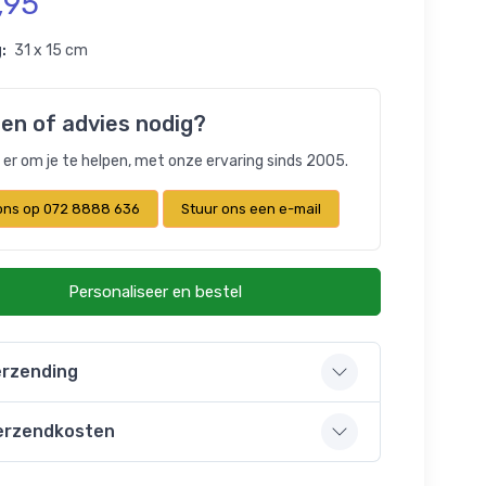
,95
:
31 x 15 cm
en of advies nodig?
n er om je te helpen, met onze ervaring sinds 2005.
 ons op 072 8888 636
Stuur ons een e-mail
Personaliseer en bestel
rzending
erzendkosten