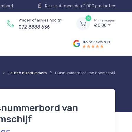
aambord
Keuze uit meer dan 3.000 producten
0
Vragen of advies nodig?
Winkelwagen
€ 0,00
072 8888 636
83
reviews
9.8
Houten huisnummers
Huisnummerbord van boomschijf
snummerbord van
mschijf