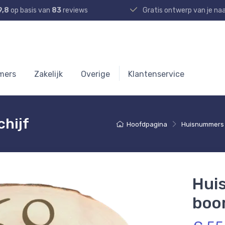
9,8
op basis van
83
reviews
Gratis ontwerp van je n
mers
Zakelijk
Overige
Klantenservice
hijf
Hoofdpagina
Huisnummers
Hui
boo