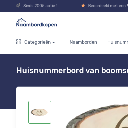
Sinds 2005 actief
Beoordeeld met een
Categorieën
Naamborden
Huisnum
Huisnummerbord van boomsc