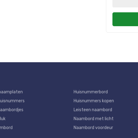
naamplaten
Huisnummerbord
huisnummers
Huisnummers kopen
aambordjes
Leisteen naambord
luk
Naambord met licht
ambord
Naambord voordeur