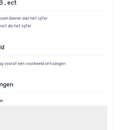
B , ect
ven kleiner dan het cijfer
oot als het cijfer
ld
raag vooraf een voorbeeld ontvangen
ngen
en