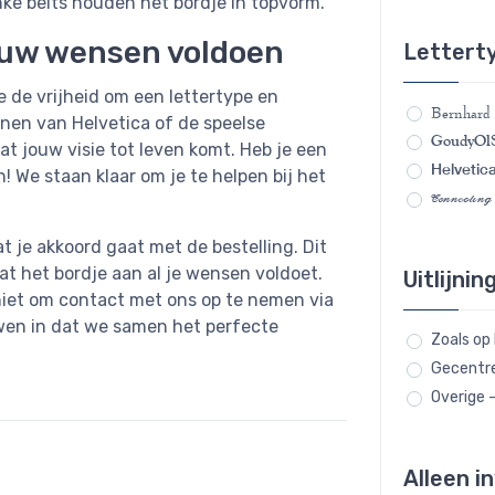
anke beits houden het bordje in topvorm.
ouw wensen voldoen
Lettert
 de vrijheid om een lettertype en
Bernhard
ijnen van Helvetica of de speelse
GoudyOlS
t jouw visie tot leven komt. Heb je een
Helvetic
 We staan klaar om je te helpen bij het
Connecting
 je akkoord gaat met de bestelling. Dit
at het bordje aan al je wensen voldoet.
Uitlijnin
niet om contact met ons op te nemen via
uwen in dat we samen het perfecte
Zoals op
Gecentr
Overige 
Alleen i