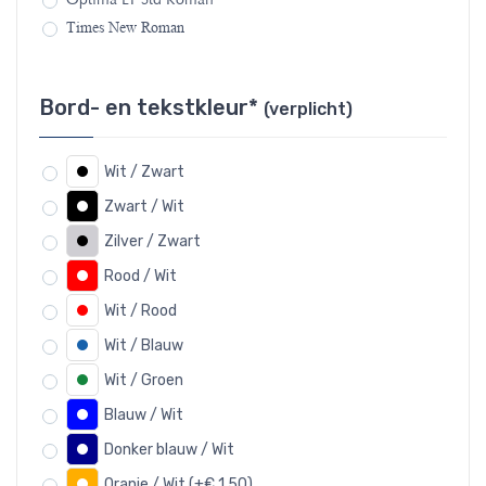
Times New Roman
Bord- en tekstkleur*
(verplicht)
Wit / Zwart
Zwart / Wit
Zilver / Zwart
Rood / Wit
Wit / Rood
Wit / Blauw
Wit / Groen
Blauw / Wit
Donker blauw / Wit
Oranje / Wit (+€ 1,50)