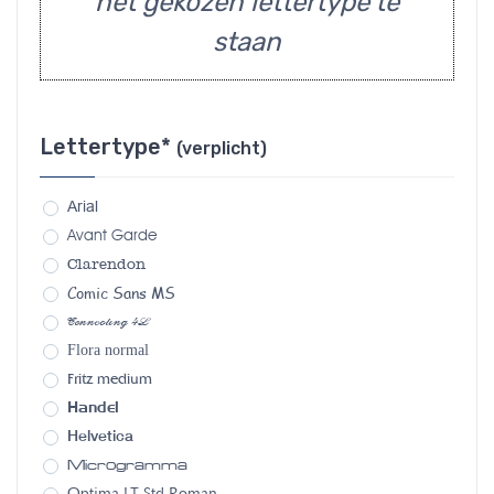
het gekozen lettertype te
staan
Lettertype*
(verplicht)
Arial
Avant Garde
Clarendon
Comic Sans MS
Connecting 4L
Flora normal
Fritz medium
Handel
Helvetica
Microgramma
Optima LT Std Roman