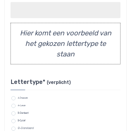
Hier komt een voorbeeld van
het gekozen lettertype te
staan
Lettertype*
(verplicht)
A-Standaard
A-Cursief
B-Standaard
B-Cursief
C-Standaard