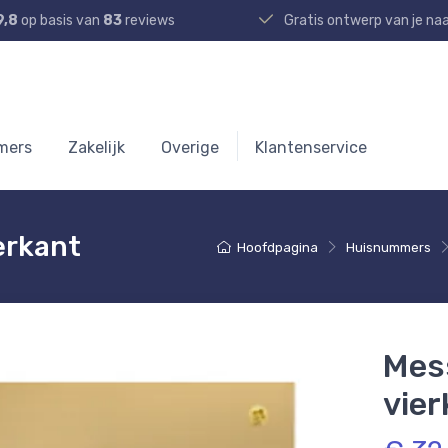
9,8
op basis van
83
reviews
Gratis ontwerp van je n
mers
Zakelijk
Overige
Klantenservice
erkant
Hoofdpagina
Huisnummers
Mes
vier