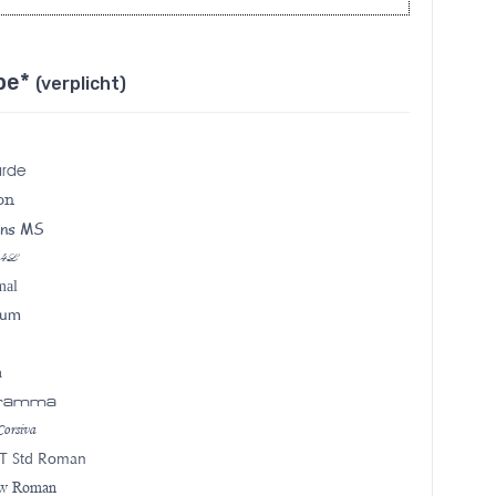
ype*
(verplicht)
arde
on
ans MS
 4L
mal
ium
a
gramma
orsiva
T Std Roman
ew Roman