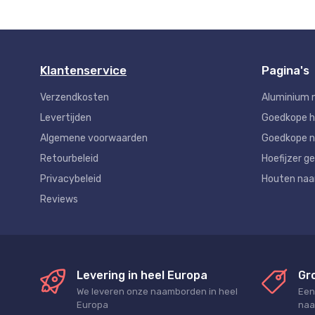
Klantenservice
Pagina's
Verzendkosten
Aluminium 
Levertijden
Goedkope 
Algemene voorwaarden
Goedkope n
Retourbeleid
Hoefijzer ge
Privacybeleid
Houten na
Reviews
Levering in heel Europa
Gr
We leveren onze naamborden in heel
Een
Europa
naa