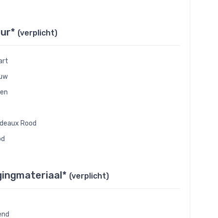
eur*
(verplicht)
art
auw
oen
deaux Rood
od
gingmateriaal*
(verplicht)
end