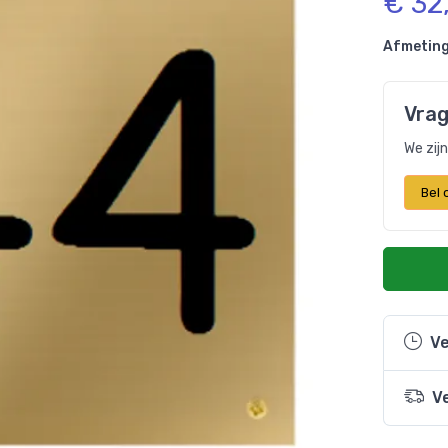
€ 32
Afmeting
Vrag
We zij
Bel
Ve
V