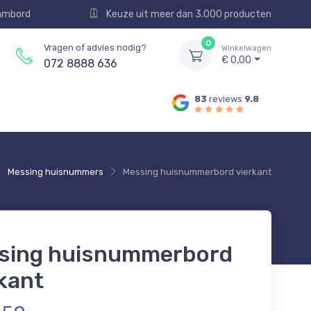
aambord
Keuze uit meer dan 3.000 producten
0
Vragen of advies nodig?
Winkelwagen
€ 0,00
072 8888 636
83
reviews
9.8
Messing huisnummers
Messing huisnummerbord vierkant
sing huisnummerbord
kant