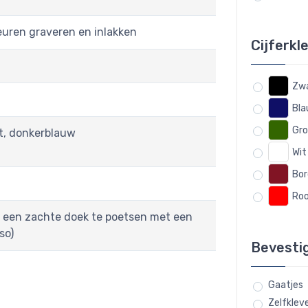
euren graveren en inlakken
Cijferkl
Zw
Bl
Gr
it, donkerblauw
Wit
Bor
Ro
 een zachte doek te poetsen met een
so)
Bevesti
Gaatjes
Zelfklev