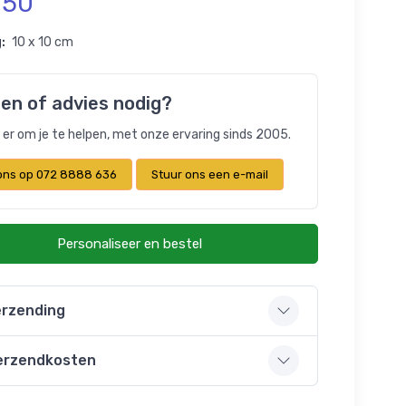
,50
:
10 x 10 cm
en of advies nodig?
n er om je te helpen, met onze ervaring sinds 2005.
 ons op 072 8888 636
Stuur ons een e-mail
Personaliseer en bestel
rzending
erzendkosten