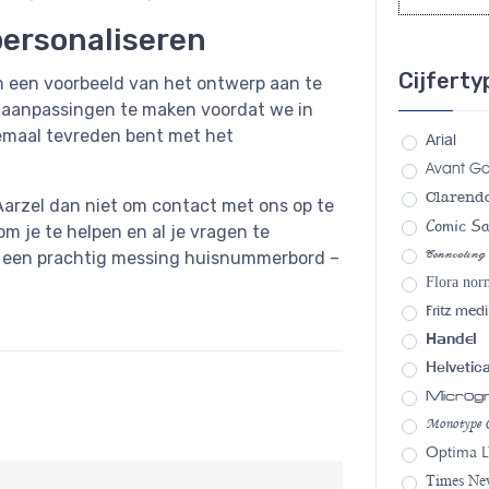
personaliseren
Cijfert
 om een voorbeeld van het ontwerp aan te
e aanpassingen te maken voordat we in
lemaal tevreden bent met het
Arial
Avant G
Clarend
 Aarzel dan niet om contact met ons op te
Comic S
 om je te helpen en al je vragen te
Connecting
t een prachtig messing huisnummerbord –
Flora nor
Fritz med
Handel
Helvetic
Micro
Monotype C
Optima L
Times N