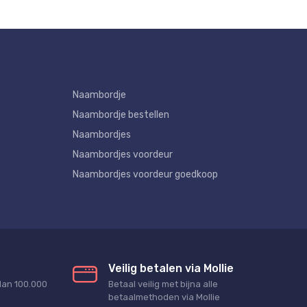
Naambordje
Naambordje bestellen
Naambordjes
Naambordjes voordeur
Naambordjes voordeur goedkoop
Veilig betalen via Mollie
dan 100.000
Betaal veilig met bijna alle
betaalmethoden via Mollie