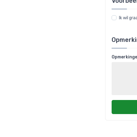
Voorbee
Ik wil g
Opmerki
Opmerking