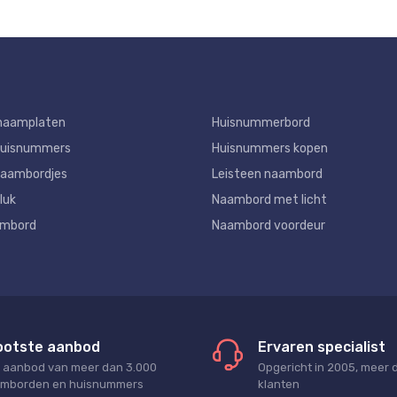
naamplaten
Huisnummerbord
huisnummers
Huisnummers kopen
aambordjes
Leisteen naambord
luk
Naambord met licht
ambord
Naambord voordeur
ootste aanbod
Ervaren specialist
 aanbod van meer dan 3.000
Opgericht in 2005, meer 
mborden en huisnummers
klanten