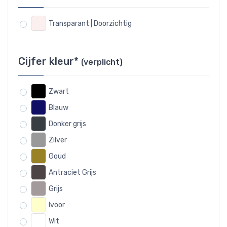
Transparant | Doorzichtig
Cijfer kleur*
(verplicht)
Zwart
Blauw
Donker grijs
Zilver
Goud
Antraciet Grijs
Grijs
Ivoor
Wit