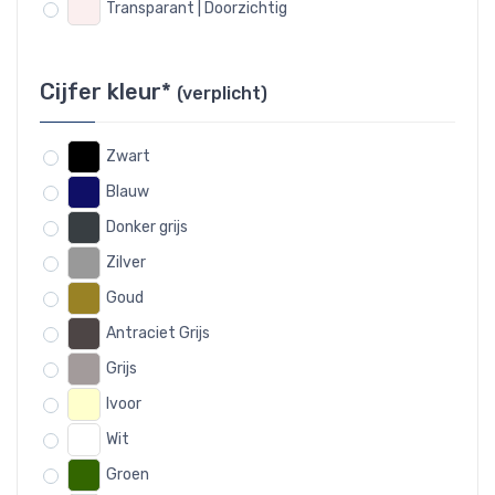
Transparant | Doorzichtig
Cijfer kleur*
(verplicht)
Zwart
Blauw
Donker grijs
Zilver
Goud
Antraciet Grijs
Grijs
Ivoor
Wit
Groen