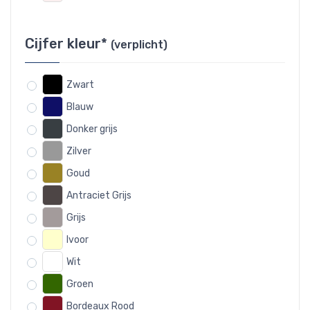
Cijfer kleur*
(verplicht)
Zwart
Blauw
Donker grijs
Zilver
Goud
Antraciet Grijs
Grijs
Ivoor
Wit
Groen
Bordeaux Rood