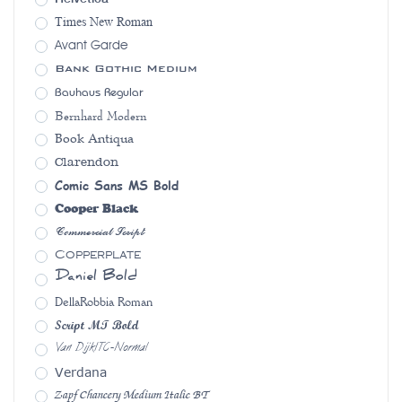
Times New Roman
Avant Garde
Bank Gothic Medium
Bauhaus Regular
Bernhard Modern
Book Antiqua
Clarendon
Comic Sans MS Bold
Cooper Black
Commercial Script
Copperplate
Daniel Bold
DellaRobbia Roman
Script MT Bold
Van DijkITC-Normal
Verdana
Zapf Chancery Medium Italic BT