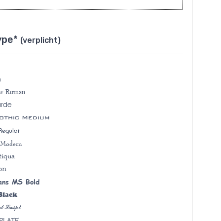
ype*
(verplicht)
a
ew Roman
arde
othic Medium
Regular
 Modern
tiqua
on
ans MS Bold
Black
l Script
plate