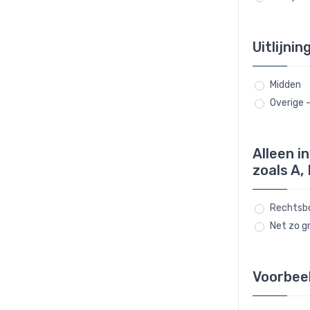
Uitlijnin
Midden
Overige 
Alleen i
zoals A, 
Rechtsbo
Net zo gr
Voorbee