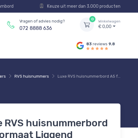
aambord
Keuze uit meer dan 3.000 producten
0
Vragen of advies nodig?
Winkelwagen
€ 0,00
072 8888 636
83
reviews
9.8
ers
RVS huisnummers
Luxe RVS huisnummerbord A5 formaat Liggend
e RVS huisnummerbord
formaat Liggend