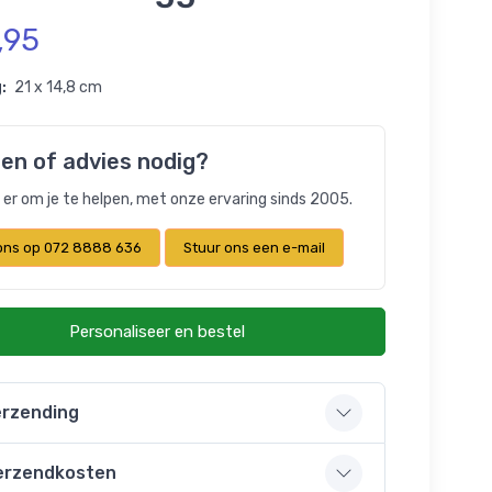
,95
:
21 x 14,8 cm
en of advies nodig?
n er om je te helpen, met onze ervaring sinds 2005.
 ons op 072 8888 636
Stuur ons een e-mail
Personaliseer en bestel
rzending
erzendkosten