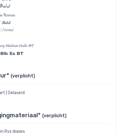
 Bold
ia Roman
T Bold
C-Normal
ery Medium Italic BT
 Blk Ex BT
eur*
(verplicht)
rt | Gelaserd
gingmateriaal*
(verplicht)
en Rvs dopjes