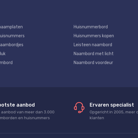
naamplaten
Huisnummerbord
huisnummers
Huisnummers kopen
aambordjes
Leisteen naambord
luk
Naambord met licht
ambord
Naambord voordeur
ootste aanbod
Ervaren specialist
 aanbod van meer dan 3.000
Opgericht in 2005, meer 
mborden en huisnummers
klanten