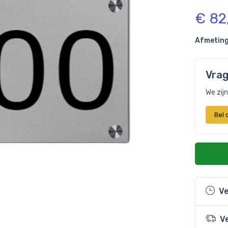
€ 82
Afmeting
Vrag
We zij
Bel
Ve
V