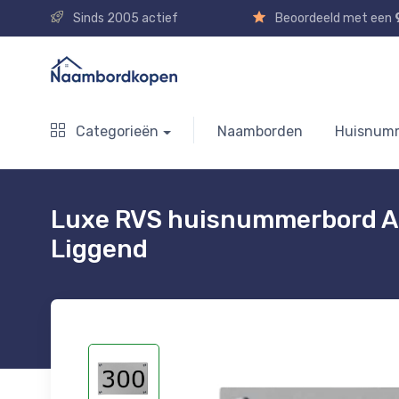
Sinds 2005 actief
Beoordeeld met een
Categorieën
Naamborden
Huisnum
Luxe RVS huisnummerbord A
Liggend