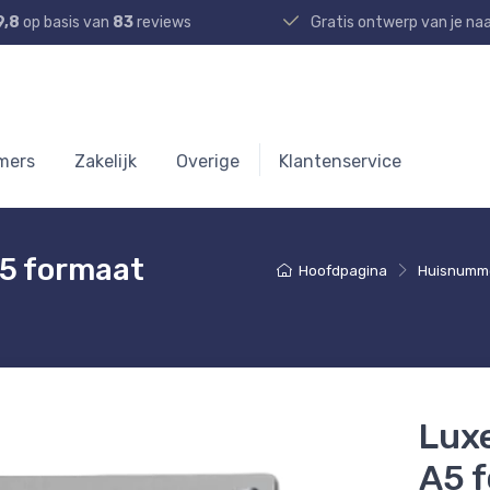
9,8
op basis van
83
reviews
Gratis ontwerp van je n
mers
Zakelijk
Overige
Klantenservice
5 formaat
Hoofdpagina
Huisnumm
Lux
A5 