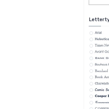
Lettert
Arial
Helvetic
Times N
Avant G
Bank G
Bauhaus 
Bernhard
Book An
Clarend
Comic S
Cooper 
Commercia
Copper