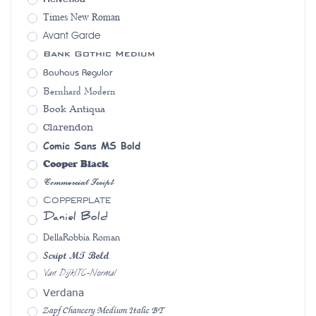
Times New Roman
Avant Garde
Bank Gothic Medium
Bauhaus Regular
Bernhard Modern
Book Antiqua
Clarendon
Comic Sans MS Bold
Cooper Black
Commercial Script
Copperplate
Daniel Bold
DellaRobbia Roman
Script MT Bold
Van DijkITC-Normal
Verdana
Zapf Chancery Medium Italic BT