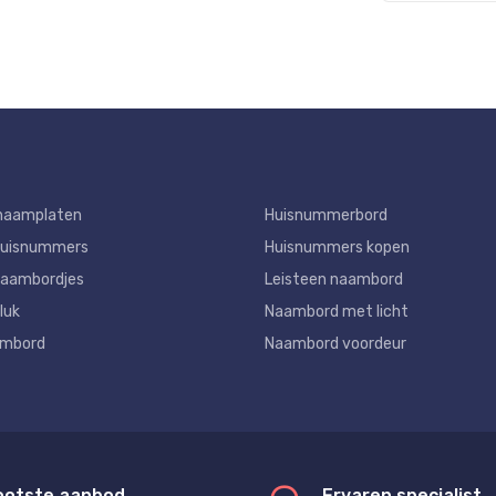
naamplaten
Huisnummerbord
huisnummers
Huisnummers kopen
aambordjes
Leisteen naambord
luk
Naambord met licht
ambord
Naambord voordeur
ootste aanbod
Ervaren specialist