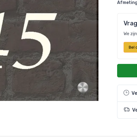
Afmeting
Vrag
We zij
Bel
Ve
V