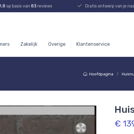
9,8
op basis van
83
reviews
Gratis ontwerp van je n
mers
Zakelijk
Overige
Klantenservice
Hoofdpagina
Huisn
Hui
€ 13