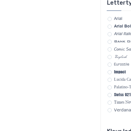
Lettert
Arial
Arial Bo
Arial Itali
Bank G
Comic S
Englisch
Eurostile
Impact
Lucida Ca
Palatino-
Swiss 921
Times N
Verdana