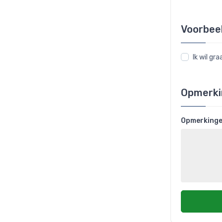
Voorbee
Ik wil g
Opmerki
Opmerking