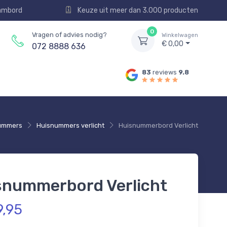
aambord
Keuze uit meer dan 3.000 producten
0
Vragen of advies nodig?
Winkelwagen
€ 0,00
072 8888 636
83
reviews
9.8
ummers
Huisnummers verlicht
Huisnummerbord Verlicht
snummerbord Verlicht
9,95