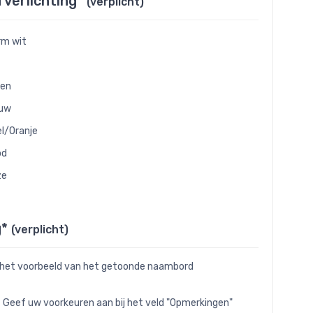
d verlichting*
(verplicht)
m wit
oen
auw
l/Oranje
od
ze
g*
(verplicht)
 het voorbeeld van het getoonde naambord
- Geef uw voorkeuren aan bij het veld "Opmerkingen"