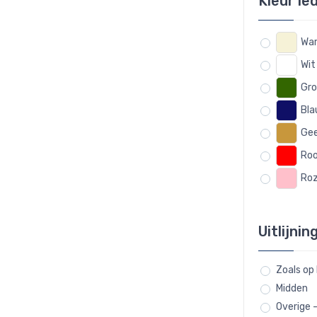
Kleur le
War
Wit
Gr
Bl
Gee
Ro
Ro
Uitlijnin
Zoals op
Midden
Overige 