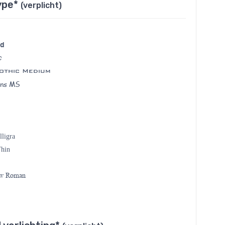
ype*
(verplicht)
ld
c
othic Medium
ans MS
lligra
Thin
ew Roman