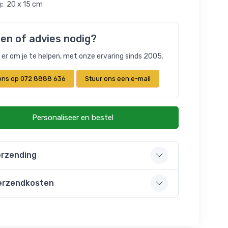
:
20 x 15 cm
en of advies nodig?
n er om je te helpen, met onze ervaring sinds 2005.
 ons op 072 8888 636
Stuur ons een e-mail
Personaliseer en bestel
rzending
erzendkosten