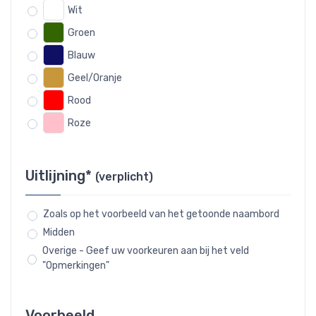
Wit
Groen
Blauw
Geel/Oranje
Rood
Roze
Uitlijning*
(verplicht)
Zoals op het voorbeeld van het getoonde naambord
Midden
Overige - Geef uw voorkeuren aan bij het veld
"Opmerkingen"
Voorbeeld