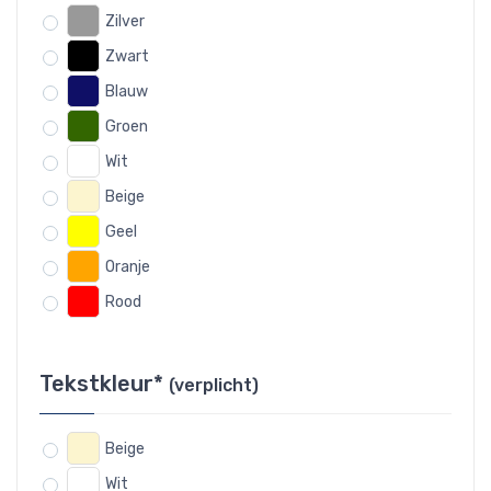
Zilver
Zwart
Blauw
Groen
Wit
Beige
Geel
Oranje
Rood
Tekstkleur*
(verplicht)
Beige
Wit