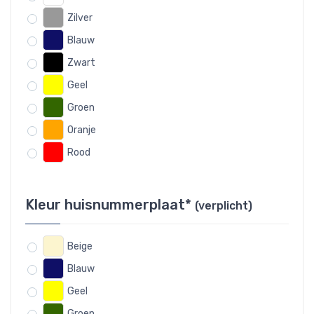
Zilver
Blauw
Zwart
Geel
Groen
Oranje
Rood
Kleur huisnummerplaat*
(verplicht)
Beige
Blauw
Geel
Groen