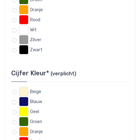
Oranje
Rood
Wit
Zilver
Zwart
Cijfer Kleur*
(verplicht)
Beige
Blauw
Geel
Groen
Oranje