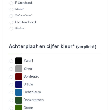
F-Standaard
F-Cursief
G-Standaard
H-Standaard
I-Standaard
Achterplaat en cijfer kleur*
(verplicht)
Zwart
Zilver
Bordeaux
Blauw
Lichtblauw
Donkergroen
Groen