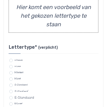
Hier komt een voorbeeld van
het gekozen lettertype te
staan
Lettertype*
(verplicht)
A-Standaard
A-Cursief
B-Standaard
B-Cursief
C-Standaard
D-Standaard
E-Standaard
E-Cursief