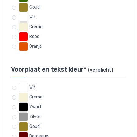
Goud
Wit
Creme
Rood
Oranje
Voorplaat en tekst kleur*
(verplicht)
Wit
Creme
Zwart
Zilver
Goud
Bordeaux