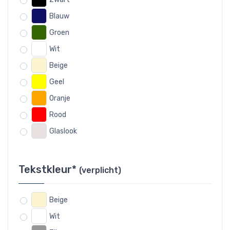
Blauw
Groen
Wit
Beige
Geel
Oranje
Rood
Glaslook
Tekstkleur*
(verplicht)
Beige
Wit