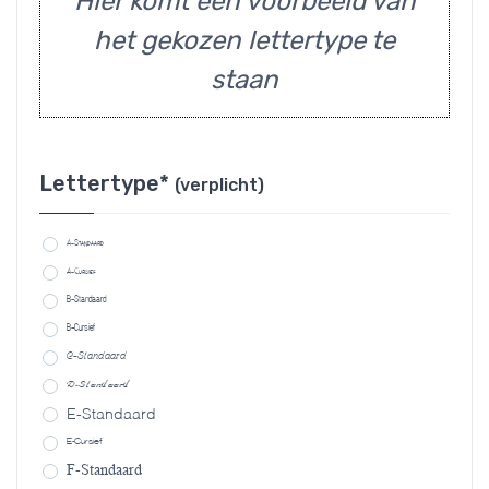
Hier komt een voorbeeld van
het gekozen lettertype te
staan
Lettertype*
(verplicht)
A-Standaard
A-Cursief
B-Standaard
B-Cursief
C-Standaard
D-Standaard
E-Standaard
E-Cursief
F-Standaard