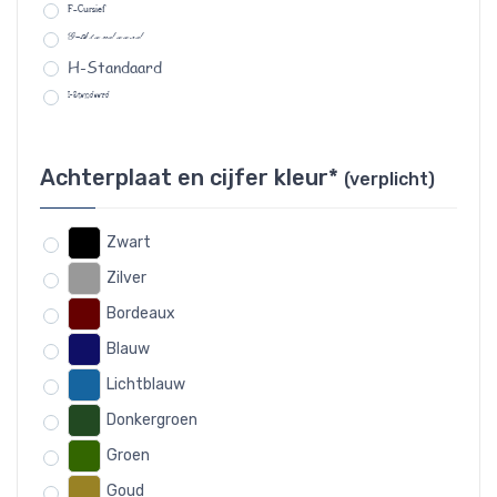
F-Cursief
G-Standaard
H-Standaard
I-Standaard
Achterplaat en cijfer kleur*
(verplicht)
Zwart
Zilver
Bordeaux
Blauw
Lichtblauw
Donkergroen
Groen
Goud