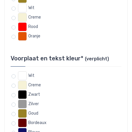
Wit
Creme
Rood
Oranje
Voorplaat en tekst kleur*
(verplicht)
Wit
Creme
Zwart
Zilver
Goud
Bordeaux