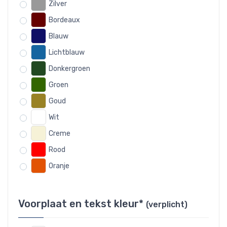
Zilver
Bordeaux
Blauw
Lichtblauw
Donkergroen
Groen
Goud
Wit
Creme
Rood
Oranje
Voorplaat en tekst kleur*
(verplicht)