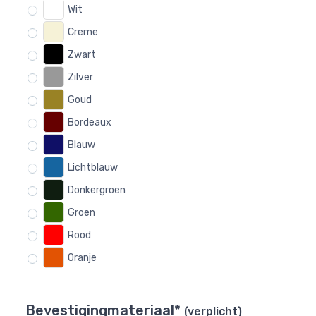
Wit
Creme
Zwart
Zilver
Goud
Bordeaux
Blauw
Lichtblauw
Donkergroen
Groen
Rood
Oranje
Bevestigingmateriaal*
(verplicht)