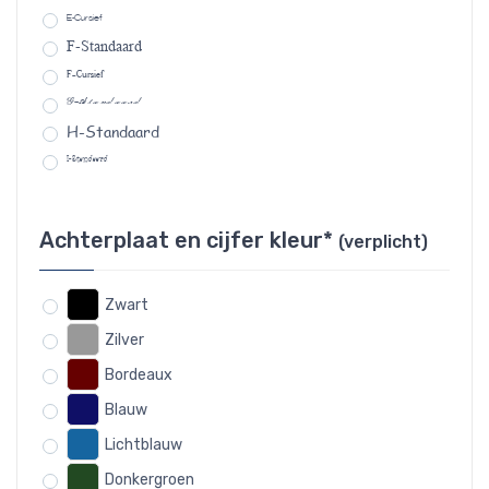
E-Cursief
F-Standaard
F-Cursief
G-Standaard
H-Standaard
I-Standaard
Achterplaat en cijfer kleur*
(verplicht)
Zwart
Zilver
Bordeaux
Blauw
Lichtblauw
Donkergroen