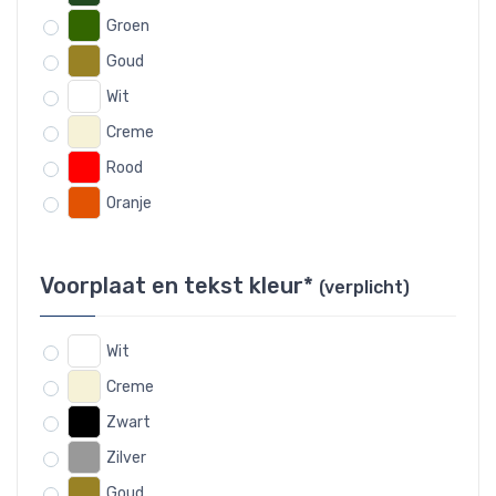
Groen
Goud
Wit
Creme
Rood
Oranje
Voorplaat en tekst kleur*
(verplicht)
Wit
Creme
Zwart
Zilver
Goud