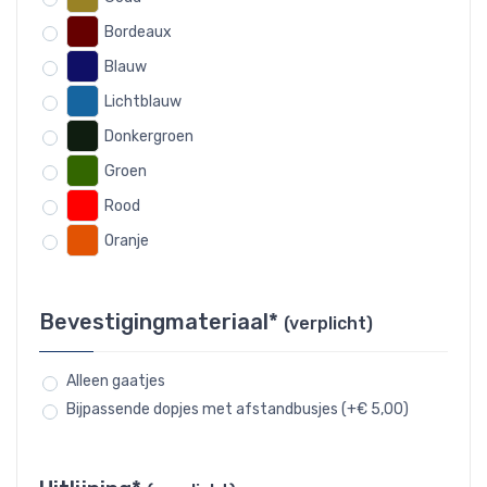
Bordeaux
Blauw
Lichtblauw
Donkergroen
Groen
Rood
Oranje
Bevestigingmateriaal*
(verplicht)
Alleen gaatjes
Bijpassende dopjes met afstandbusjes (+€ 5,00)