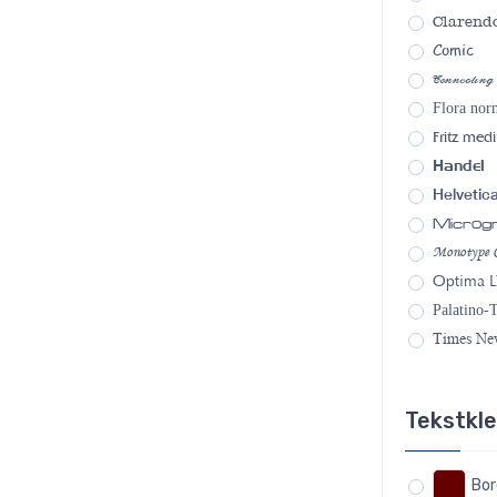
Clarend
Comic
Connecting
Flora nor
Fritz med
Handel
Helvetic
Micro
Monotype C
Optima L
Palatino-
Times N
Tekstkl
Bo