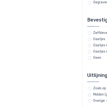
Gegravee
Bevesti
Zelfklev
Gaatjes
Gaatjes 
Gaatjes 
Geen
Uitlijnin
Zoals op
Midden (
Overige 