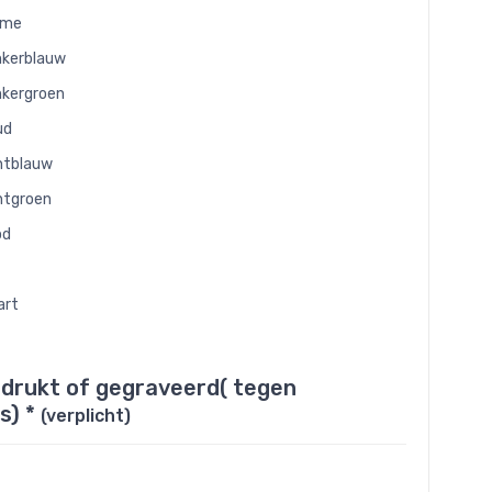
eme
kerblauw
kergroen
ud
htblauw
htgroen
od
art
edrukt of gegraveerd( tegen
s) *
(verplicht)