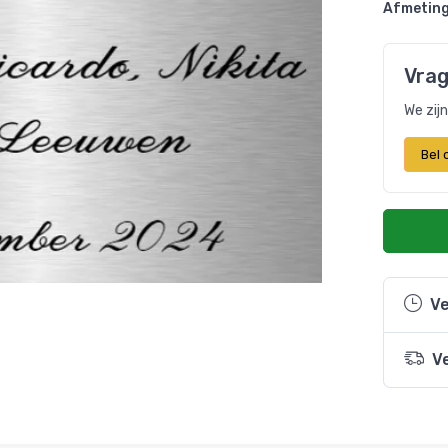
Afmeting
Vrag
We zij
Bel
Ve
V