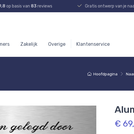
9,8
op basis van
83
reviews
Gratis ontwerp van je n
mers
Zakelijk
Overige
Klantenservice
Hoofdpagina
Naa
Alu
€ 69