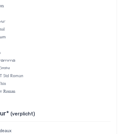
on
 4L
mal
ium
a
gramma
orsiva
T Std Roman
Thin
ew Roman
eur*
(verplicht)
rdeaux