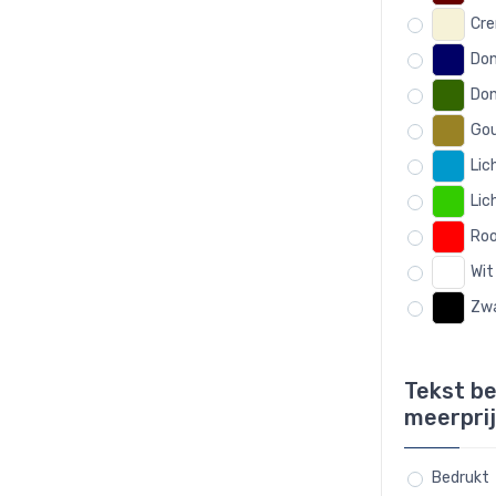
Cr
Don
Don
Go
Lic
Lic
Ro
Wit
Zw
Tekst b
meerprij
Bedrukt