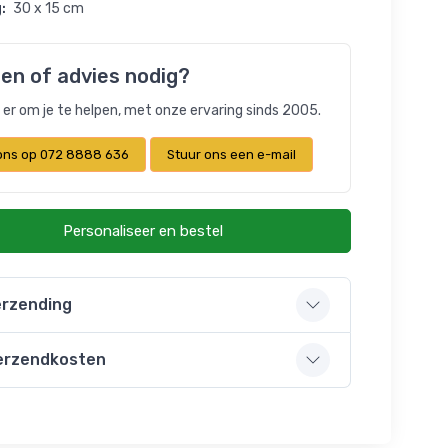
:
30 x 15 cm
en of advies nodig?
n er om je te helpen, met onze ervaring sinds 2005.
 ons op 072 8888 636
Stuur ons een e-mail
Personaliseer en bestel
rzending
erzendkosten