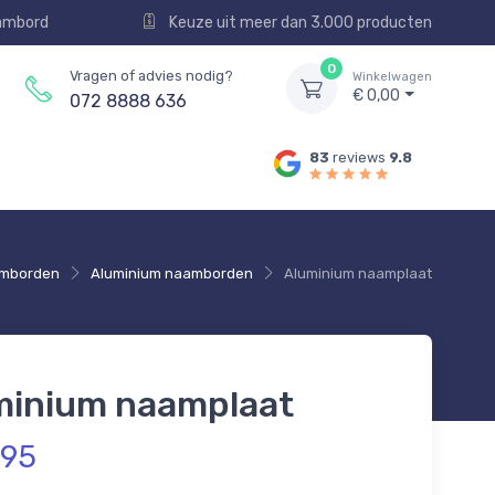
aambord
Keuze uit meer dan 3.000 producten
0
Vragen of advies nodig?
Winkelwagen
€ 0,00
072 8888 636
83
reviews
9.8
mborden
Aluminium naamborden
Aluminium naamplaat
minium naamplaat
,95