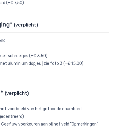
rd (+€ 7,50)
ging*
(verplicht)
end
met schroefjes (+€ 3,50)
met aluminium dopjes | zie foto 3 (+€ 15,00)
g*
(verplicht)
 het voorbeeld van het getoonde naambord
gecentreerd)
- Geef uw voorkeuren aan bij het veld "Opmerkingen"