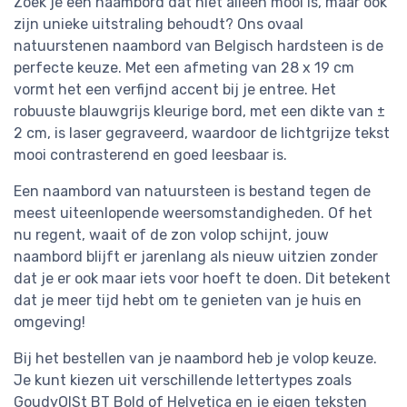
Zoek je een naambord dat niet alleen mooi is, maar ook
zijn unieke uitstraling behoudt? Ons ovaal
natuurstenen naambord van Belgisch hardsteen is de
perfecte keuze. Met een afmeting van 28 x 19 cm
vormt het een verfijnd accent bij je entree. Het
robuuste blauwgrijs kleurige bord, met een dikte van ±
2 cm, is laser gegraveerd, waardoor de lichtgrijze tekst
mooi contrasterend en goed leesbaar is.
Een naambord van natuursteen is bestand tegen de
meest uiteenlopende weersomstandigheden. Of het
nu regent, waait of de zon volop schijnt, jouw
naambord blijft er jarenlang als nieuw uitzien zonder
dat je er ook maar iets voor hoeft te doen. Dit betekent
dat je meer tijd hebt om te genieten van je huis en
omgeving!
Bij het bestellen van je naambord heb je volop keuze.
Je kunt kiezen uit verschillende lettertypes zoals
GoudyOlSt BT Bold of Helvetica en je eigen teksten