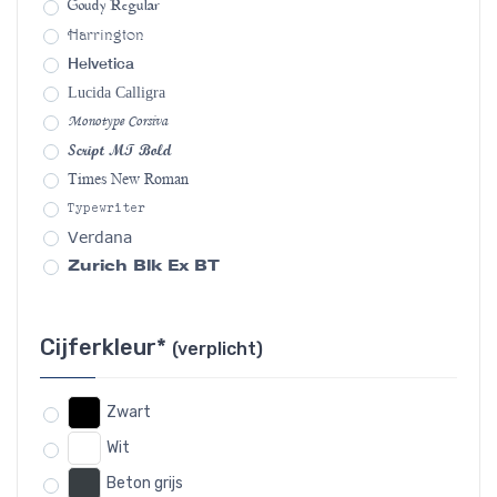
Goudy Regular
Harrington
Helvetica
Lucida Calligra
Monotype Corsiva
Script MT Bold
Times New Roman
Typewriter
Verdana
Zurich Blk Ex BT
Cijferkleur*
(verplicht)
Zwart
Wit
Beton grijs