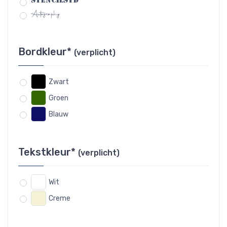
StencilStd
Autography
Bordkleur*
(verplicht)
Zwart
Groen
Blauw
Tekstkleur*
(verplicht)
Wit
Creme