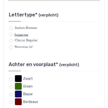
Lettertype*
(verplicht)
Justus-Roman
Engebrechtre
Classic Regular
Connecting 4L
Achter en voorplaat*
(verplicht)
Zwart
Groen
Blauw
Bordeaux