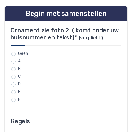
Begin met samenstellen
Ornament zie foto 2. ( komt onder uw
huisnummer en tekst)*
(verplicht)
Geen
A
B
C
D
E
F
Regels