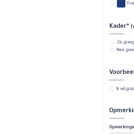
Fra
Kader*
(
Ja, graa
Nee, gee
Voorbee
Ik wil g
Opmerki
Opmerking