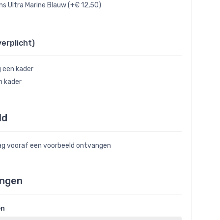
ns Ultra Marine Blauw (+€ 12,50)
verplicht)
g een kader
n kader
ld
raag vooraf een voorbeeld ontvangen
ngen
en