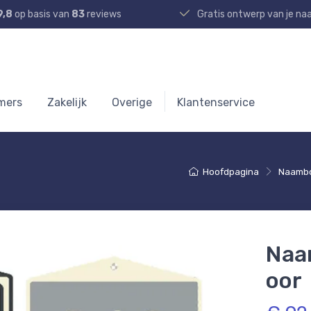
9,8
op basis van
83
reviews
Gratis ontwerp van je n
mers
Zakelijk
Overige
Klantenservice
Hoofdpagina
Naamb
Naa
oor