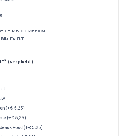
 D
thic Md BT Medium
 Blk Ex BT
ur*
(verplicht)
art
auw
en (+€ 5,25)
me (+€ 5,25)
deaux Rood (+€ 5,25)