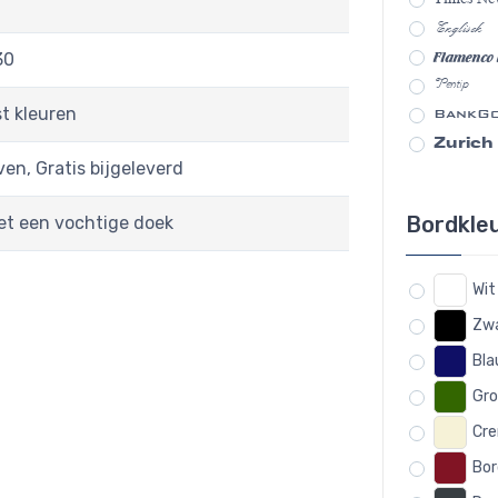
Englisch
Flamenco
30
Pentip
st kleuren
BankGo
Zurich
en, Gratis bijgeleverd
Bordkle
et een vochtige doek
Wit
Zw
Bl
Gro
Cre
Bor