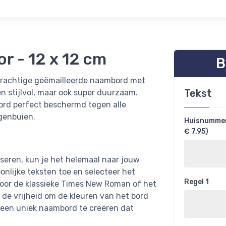
r - 12 x 12 cm
B
 prachtige geëmailleerde naambord met
Tekst
een stijlvol, maar ook super duurzaam.
ord perfect beschermd tegen alle
genbuien.
Huisnummer 
€ 7,95)
seren, kun je het helemaal naar jouw
nlijke teksten toe en selecteer het
Regel 1
t voor de klassieke Times New Roman of het
 de vrijheid om de kleuren van het bord
m een uniek naambord te creëren dat