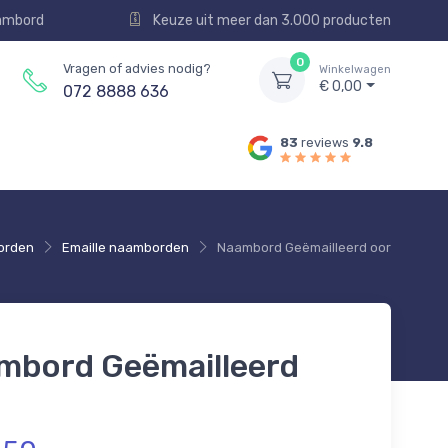
aambord
Keuze uit meer dan 3.000 producten
0
Vragen of advies nodig?
Winkelwagen
€ 0,00
072 8888 636
83
reviews
9.8
orden
Emaille naamborden
Naambord Geëmailleerd oor
mbord Geëmailleerd