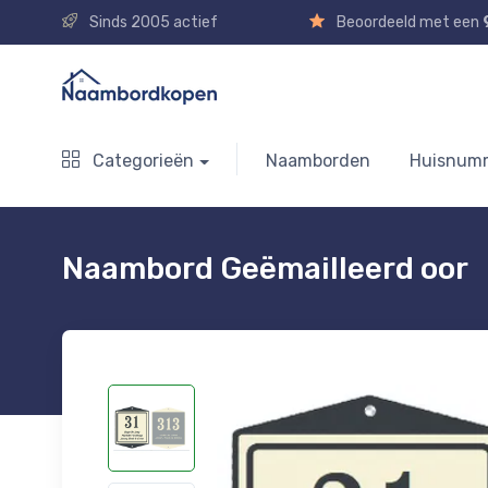
Sinds 2005 actief
Beoordeeld met een
Categorieën
Naamborden
Huisnum
Naambord Geëmailleerd oor