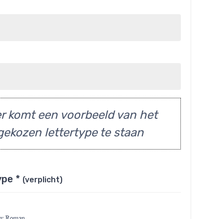
r komt een voorbeeld van het
gekozen lettertype te staan
ype *
(verplicht)
ew Roman