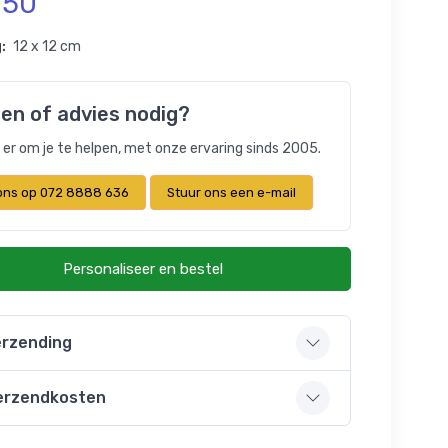
,50
:
12 x 12 cm
en of advies nodig?
n er om je te helpen, met onze ervaring sinds 2005.
 ons op 072 8888 636
Stuur ons een e-mail
Personaliseer en bestel
rzending
erzendkosten