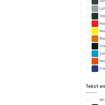
Don
Lic
Gri
Haa
Naa
Bla
Gra
Zwi
Ned
Fra
Tekst en
Wit