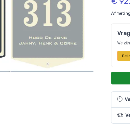
€ 92
Afmeting
Vrag
We zij
Bel
Ve
V