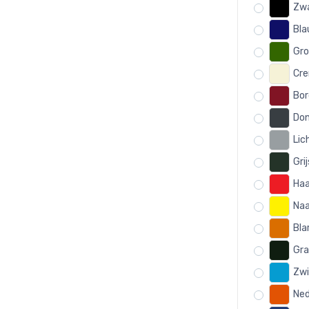
Zw
Bl
Gro
Cre
Bor
Don
Lic
Gri
Haa
Naa
Bla
Gra
Zwi
Ned