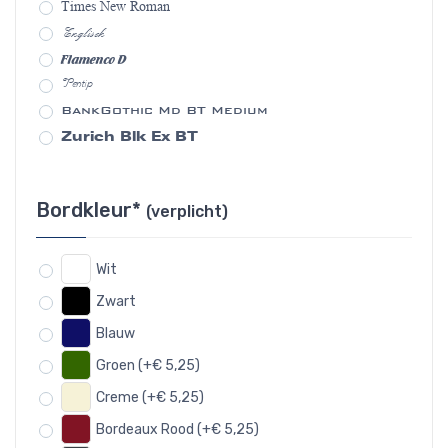
Times New Roman
Englisch
Flamenco D
Pentip
BankGothic Md BT Medium
Zurich Blk Ex BT
Bordkleur*
(verplicht)
Wit
Zwart
Blauw
Groen (+€ 5,25)
Creme (+€ 5,25)
Bordeaux Rood (+€ 5,25)