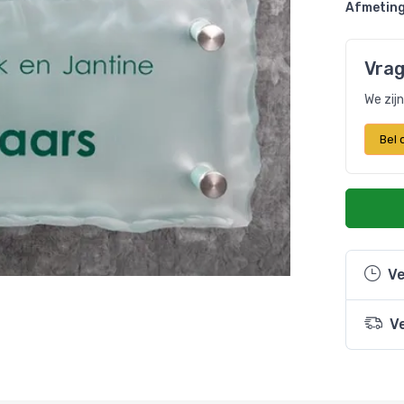
Afmeting
Vrag
We zij
Bel
Ve
V