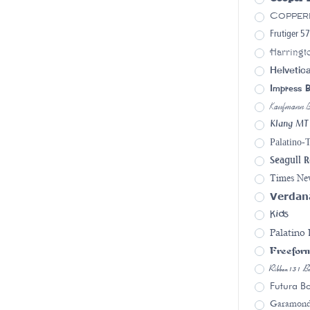
Copper
Frutiger 5
Harringt
Helvetic
Impress 
Kaufmann 
Klang MT
Palatino-
Seagull R
Times N
Verdan
Kids
Palatino
Freefor
Ribbon131 B
Futura B
Garamon