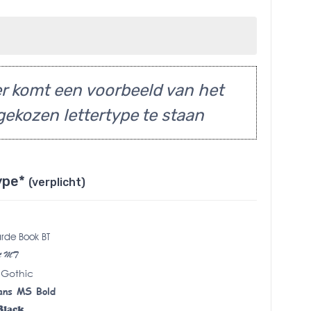
r komt een voorbeeld van het
gekozen lettertype te staan
ype*
(verplicht)
rde Book BT
pt MT
 Gothic
ans MS Bold
Black