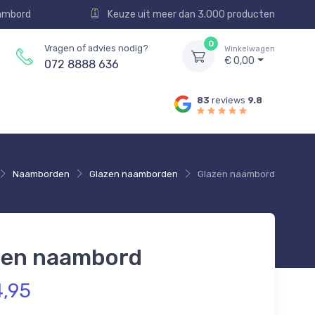
aambord
Keuze uit meer dan 3.000 producten
0
Vragen of advies nodig?
Winkelwagen
€ 0,00
072 8888 636
83
reviews
9.8
Naamborden
Glazen naamborden
Glazen naambord
zen naambord
4,95