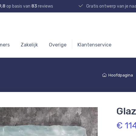
9,8
op basis van
83
reviews
Gratis ontwerp van je n
mers
Zakelijk
Overige
Klantenservice
Hoofdpagina
Gla
€ 11