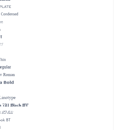
plate
7 Condensed
on
a
BT
BT
Thin
egular
ew Roman
a Bold
 Linotype
m 721 Black BT
d BT Bold
ook BT
d