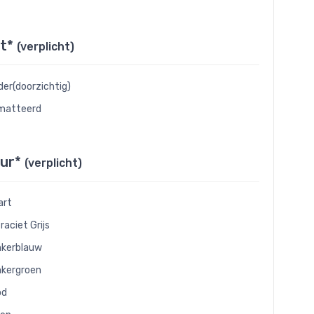
at*
(verplicht)
der(doorzichtig)
matteerd
eur*
(verplicht)
art
raciet Grijs
kerblauw
kergroen
od