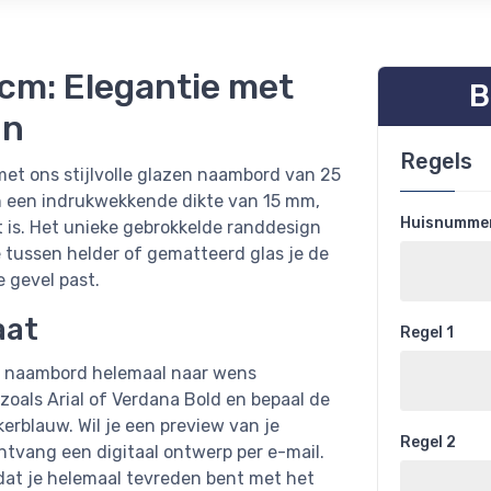
cm: Elegantie met
B
gn
Regels
met ons stijlvolle glazen naambord van 25
n een indrukwekkende dikte van 15 mm,
Huisnummer
t is. Het unieke gebrokkelde randdesign
ze tussen helder of gematteerd glas je de
e gevel past.
aat
Regel 1
je naambord helemaal naar wens
 zoals Arial of Verdana Bold en bepaal de
kerblauw. Wil je een preview van je
Regel 2
ntvang een digitaal ontwerp per e-mail.
dat je helemaal tevreden bent met het