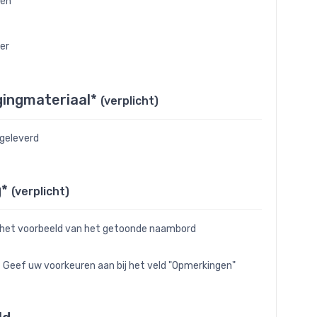
oen
ver
gingmateriaal*
(verplicht)
jgeleverd
g*
(verplicht)
 het voorbeeld van het getoonde naambord
- Geef uw voorkeuren aan bij het veld "Opmerkingen"