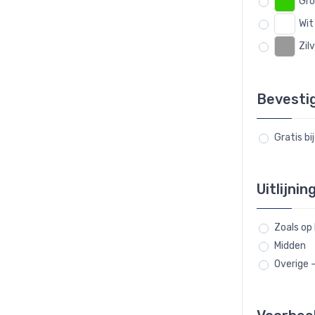
Gr
Wit
Zil
Bevesti
Gratis bi
Uitlijnin
Zoals op
Midden
Overige 