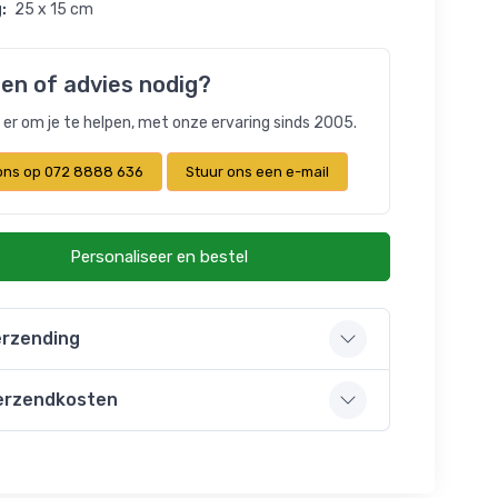
:
25 x 15 cm
en of advies nodig?
n er om je te helpen, met onze ervaring sinds 2005.
 ons op 072 8888 636
Stuur ons een e-mail
Personaliseer en bestel
rzending
erzendkosten