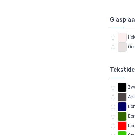
Glaspla
Hel
Ge
Tekstkl
Zw
Ant
Don
Don
Ro