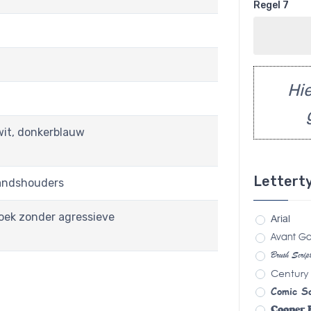
Regel 7
Hie
 wit, donkerblauw
Lettert
tandshouders
oek zonder agressieve
Arial
Avant Ga
Brush Scri
Century
Comic S
Cooper 