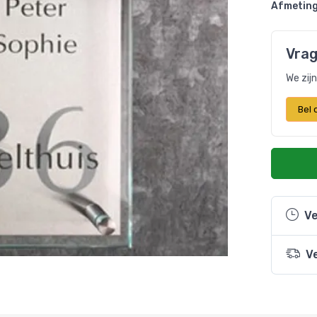
Afmeting
Vrag
We zij
Bel
Ve
V