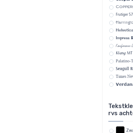
Copper
Frutiger 5
Harringt
Helvetic
Impress 
Kaufmann 
Klang MT
Palatino-
Seagull R
Times N
Verdan
Tekstkleu
rvs acht
Zw