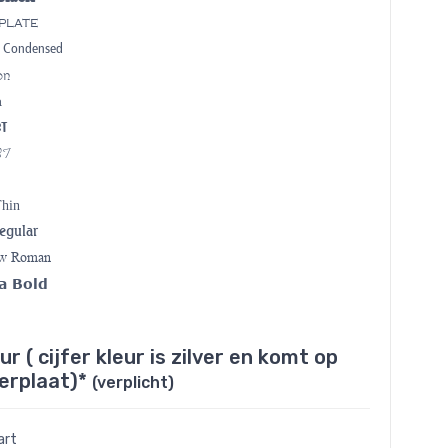
plate
7 Condensed
on
a
BT
BT
Thin
egular
ew Roman
a Bold
r ( cijfer kleur is zilver en komt op
erplaat)*
(verplicht)
art