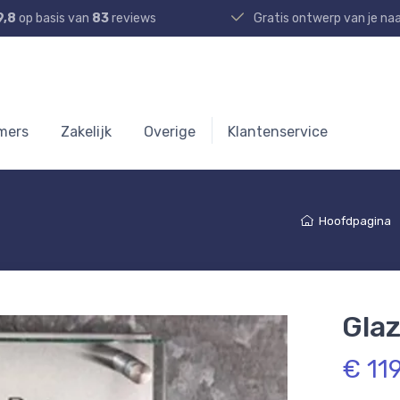
9,8
op basis van
83
reviews
Gratis ontwerp van je n
mers
Zakelijk
Overige
Klantenservice
Hoofdpagina
Gla
€ 11