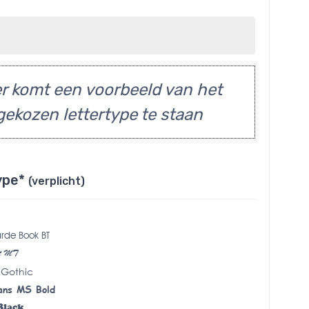
r komt een voorbeeld van het
gekozen lettertype te staan
ype*
(verplicht)
rde Book BT
pt MT
 Gothic
ans MS Bold
Black