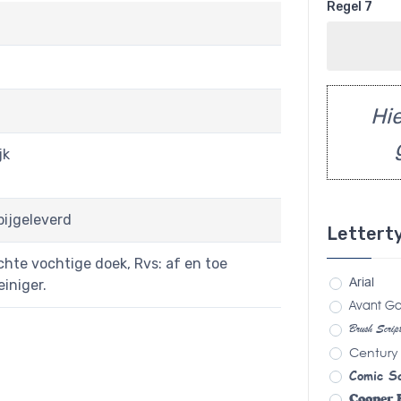
Regel 7
Hie
jk
bijgeleverd
Lettert
chte vochtige doek, Rvs: af en toe
Arial
iniger.
Avant Ga
Brush Scri
Century
Comic S
Cooper 