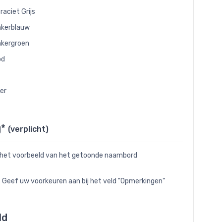
raciet Grijs
kerblauw
kergroen
od
ver
g*
(verplicht)
 het voorbeeld van het getoonde naambord
- Geef uw voorkeuren aan bij het veld "Opmerkingen"
ld