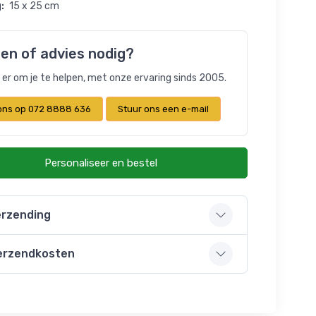
:
15 x 25 cm
en of advies nodig?
n er om je te helpen, met onze ervaring sinds 2005.
 ons op 072 8888 636
Stuur ons een e-mail
Personaliseer en bestel
rzending
erzendkosten