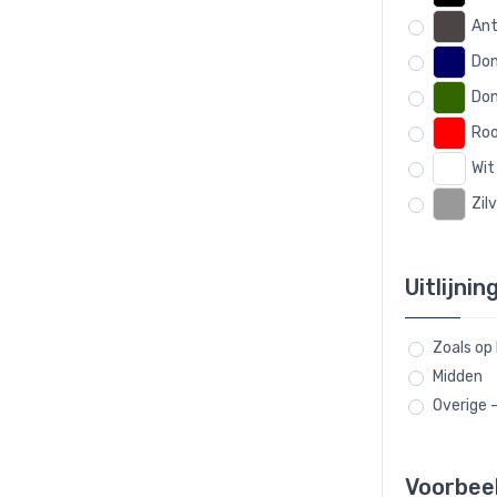
Ant
Don
Don
Ro
Wit
Zil
Uitlijnin
Zoals op
Midden
Overige 
Voorbee