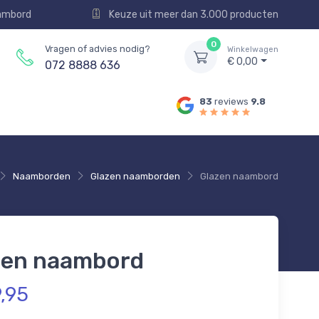
aambord
Keuze uit meer dan 3.000 producten
0
Vragen of advies nodig?
Winkelwagen
€ 0,00
072 8888 636
83
reviews
9.8
Naamborden
Glazen naamborden
Glazen naambord
zen naambord
9,95