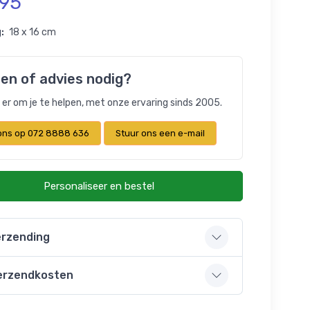
,95
:
18 x 16 cm
en of advies nodig?
n er om je te helpen, met onze ervaring sinds 2005.
 ons op 072 8888 636
Stuur ons een e-mail
Personaliseer en bestel
rzending
erzendkosten