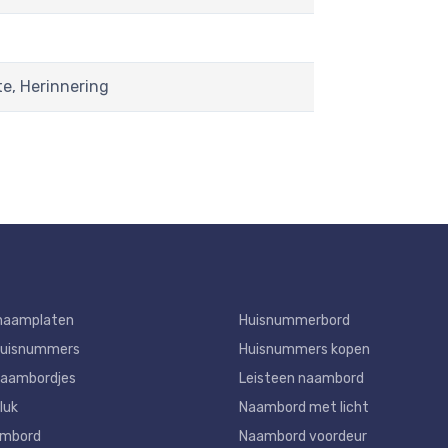
te, Herinnering
naamplaten
Huisnummerbord
huisnummers
Huisnummers kopen
aambordjes
Leisteen naambord
luk
Naambord met licht
ambord
Naambord voordeur