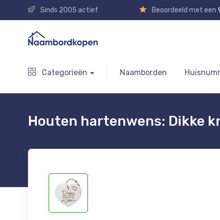
Sinds 2005 actief
Beoordeeld met een
Categorieën
Naamborden
Huisnum
Houten hartenwens: Dikke kn