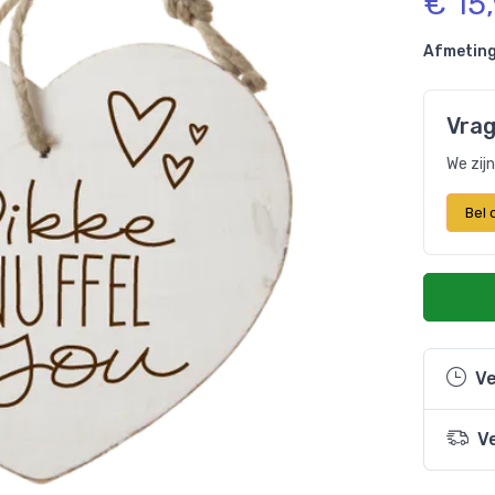
€ 15
Afmeting
Vrag
We zij
Bel
Ve
V