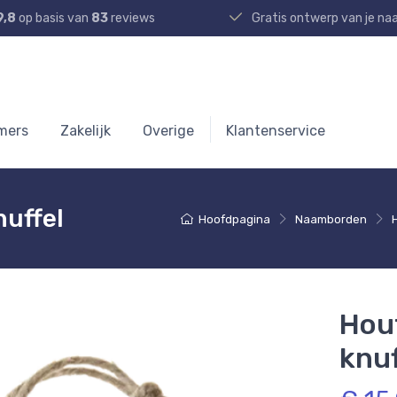
9,8
op basis van
83
reviews
Gratis ontwerp van je n
mers
Zakelijk
Overige
Klantenservice
uffel
Hoofdpagina
Naamborden
Hou
knuf