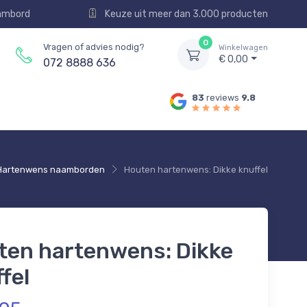
aambord
Keuze uit meer dan 3.000 producten
0
Vragen of advies nodig?
Winkelwagen
€ 0,00
072 8888 636
83
reviews
9.8
Hartenwens naamborden
Houten hartenwens: Dikke knuffel
ten hartenwens: Dikke
fel