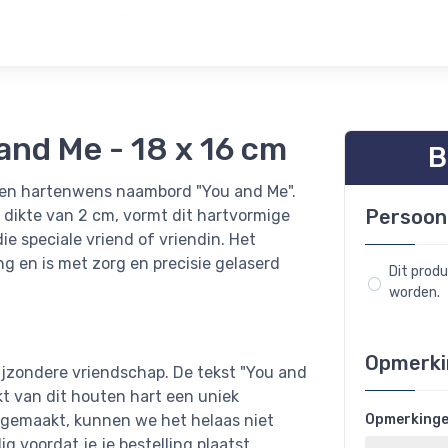
nd Me - 18 x 16 cm
B
ten hartenwens naambord "You and Me".
Persoon
dikte van 2 cm, vormt dit hartvormige
e speciale vriend of vriendin. Het
 en is met zorg en precisie gelaserd
Dit prod
worden.
Opmerki
bijzondere vriendschap. De tekst "You and
kt van dit houten hart een uniek
gemaakt, kunnen we het helaas niet
Opmerking
g voordat je je bestelling plaatst.