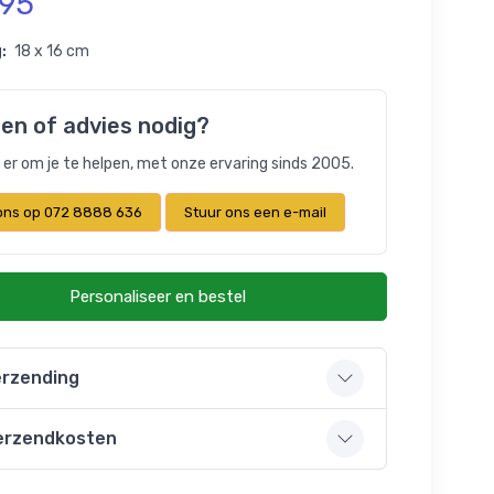
,95
:
18 x 16 cm
en of advies nodig?
n er om je te helpen, met onze ervaring sinds 2005.
 ons op 072 8888 636
Stuur ons een e-mail
Personaliseer en bestel
rzending
erzendkosten