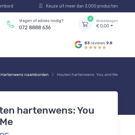
aambord
Keuze uit meer dan 3.000 producten
0
Vragen of advies nodig?
Winkelwagen
€ 0,00
072 8888 636
83
reviews
9.8
Hartenwens naamborden
Houten hartenwens: You and Me
ten hartenwens: You
 Me