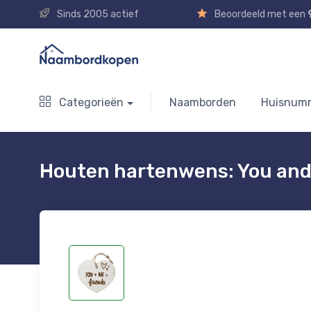
Sinds 2005 actief
Beoordeeld met een
Categorieën
Naamborden
Huisnum
Houten hartenwens: You and