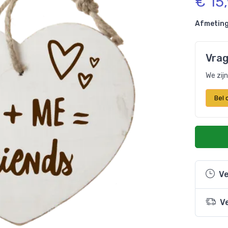
€ 15
Afmeting
Vrag
We zij
Bel
Ve
V