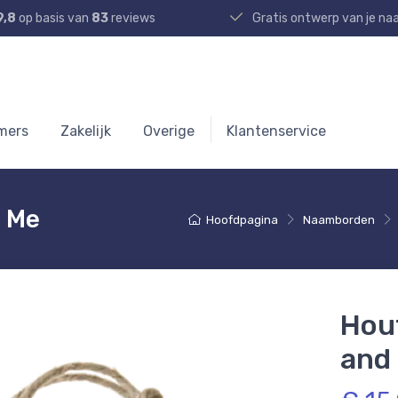
9,8
op basis van
83
reviews
Gratis ontwerp van je n
mers
Zakelijk
Overige
Klantenservice
 Me
Hoofdpagina
Naamborden
Hou
and