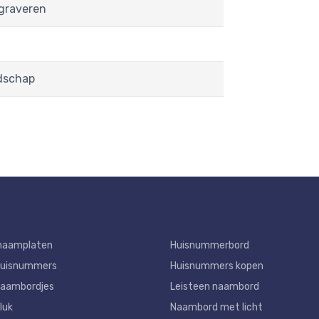
graveren
dschap
naamplaten
Huisnummerbord
huisnummers
Huisnummers kopen
aambordjes
Leisteen naambord
luk
Naambord met licht