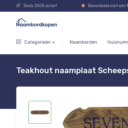
Sinds 2005 actief
Beoordeeld met een
Categorieën
Naamborden
Huisnum
Teakhout naamplaat Scheep