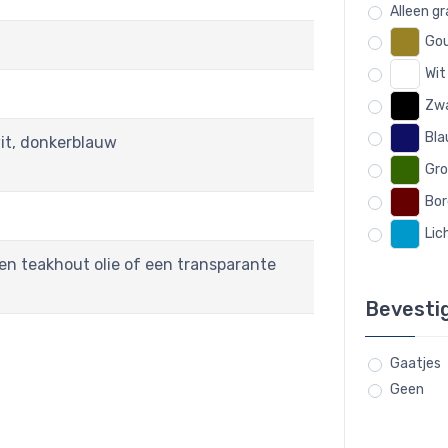
Alleen g
Gou
Wit
Zwa
Bla
wit, donkerblauw
Gro
Bor
Lic
een teakhout olie of een transparante
Bevesti
Gaatjes
Geen