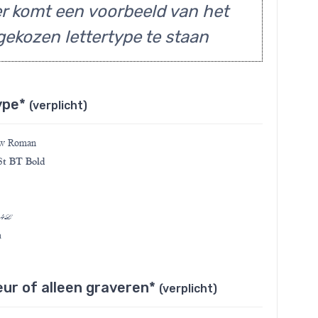
r komt een voorbeeld van het
gekozen lettertype te staan
ype*
(verplicht)
ew Roman
t BT Bold
 4L
a
eur of alleen graveren*
(verplicht)