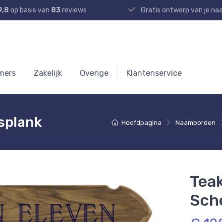
9,8
op basis van
83
reviews
Gratis ontwerp van je n
mers
Zakelijk
Overige
Klantenservice
splank
Hoofdpagina
Naamborden
Tea
Sch