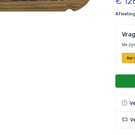
€ 12
Afmeting
Vrag
We zij
Bel
Ve
V