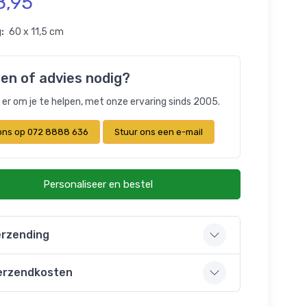
8,95
:
60 x 11,5 cm
en of advies nodig?
n er om je te helpen, met onze ervaring sinds 2005.
 ons op 072 8888 636
Stuur ons een e-mail
Personaliseer en bestel
rzending
erzendkosten