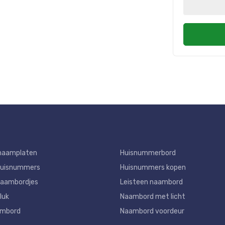
naamplaten
Huisnummerbord
huisnummers
Huisnummers kopen
aambordjes
Leisteen naambord
luk
Naambord met licht
ambord
Naambord voordeur