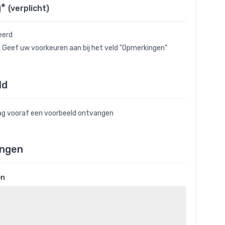
g*
(verplicht)
eerd
- Geef uw voorkeuren aan bij het veld "Opmerkingen"
ld
raag vooraf een voorbeeld ontvangen
ngen
en