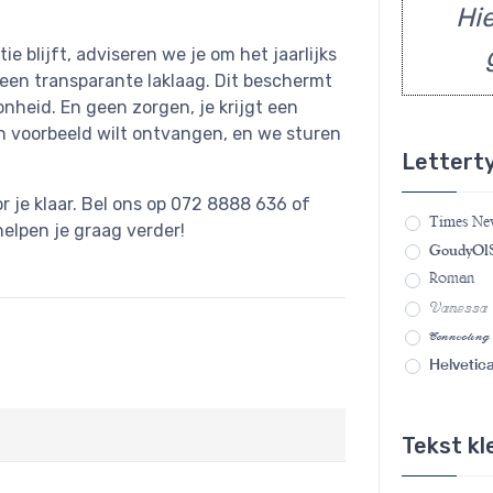
Hie
e blijft, adviseren we je om het jaarlijks
 een transparante laklaag. Dit beschermt
heid. En geen zorgen, je krijgt een
n voorbeeld wilt ontvangen, en we sturen
Lettert
r je klaar. Bel ons op 072 8888 636 of
Times N
helpen je graag verder!
GoudyOlS
Roman
Vanessa
Connecting
Helvetic
Tekst kl