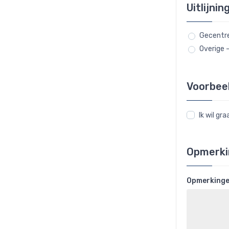
Uitlijnin
Gecentr
Overige 
Voorbee
Ik wil g
Opmerki
Opmerking