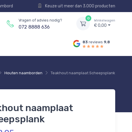
aambord
Keuze uit meer dan 3.000 producten
0
Vragen of advies nodig?
Winkelwagen
€ 0,00
072 8888 636
83
reviews
9.8
Houten naamborden
Teakhout naamplaat Scheepsplank
khout naamplaat
eepsplank