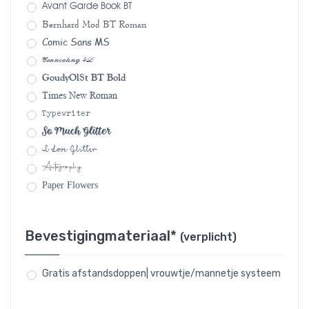
Avant Garde Book BT
Bernhard Mod BT Roman
Comic Sans MS
Connecting 4L
GoudyOlSt BT Bold
Times New Roman
Typewriter
So Much Glitter
I Love Glitter
Autography
Paper Flowers
Bevestigingmateriaal*
(verplicht)
Gratis afstandsdoppen| vrouwtje/mannetje systeem