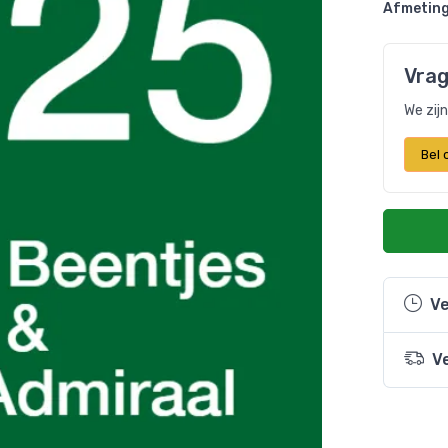
Afmeting
Vrag
We zij
Bel
Ve
V