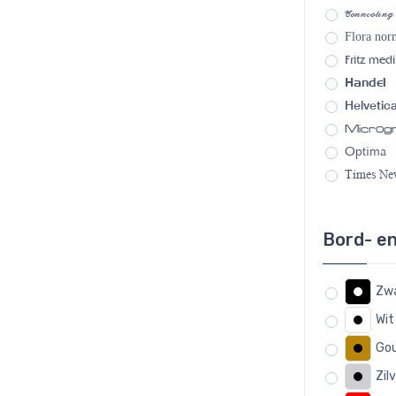
Connecting
Flora nor
Fritz med
Handel
Helvetic
Micro
Optima
Times N
Bord- en
Zwa
Wit
Gou
Zil