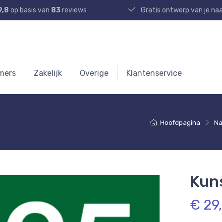
9,8
op basis van
83
reviews
Gratis ontwerp van je n
mers
Zakelijk
Overige
Klantenservice
Hoofdpagina
N
Kun
€ 29