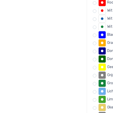
Roo
Wit
Wit
Wit
Bla
Ora
Don
Don
Gee
Grij
Gro
Lic
Lim
Oke