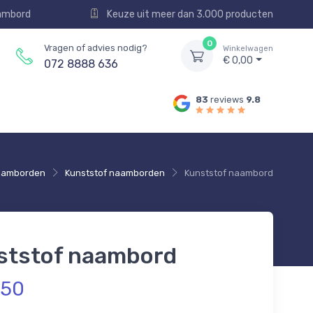
aambord
Keuze uit meer dan 3.000 producten
0
Vragen of advies nodig?
Winkelwagen
€ 0,00
072 8888 636
83
reviews
9.8
aamborden
Kunststof naamborden
Kunststof naambord
ststof naambord
,50