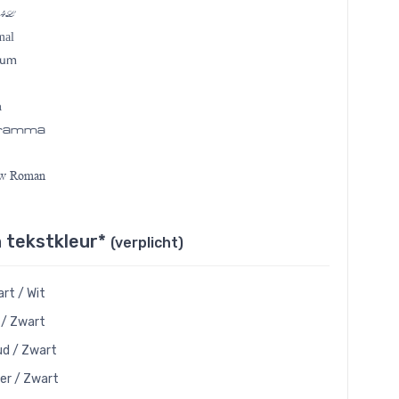
 4L
mal
ium
a
gramma
ew Roman
 tekstkleur*
(verplicht)
rt / Wit
 / Zwart
d / Zwart
ver / Zwart