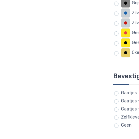
Gri
Zil
Zil
Gee
Gee
Oke
Bevesti
Gaatjes
Gaatjes 
Gaatjes 
Zelfklev
Geen