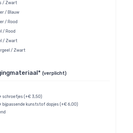
js / Zwart
ver / Blauw
ver / Rood
l / Rood
l / Zwart
rgeel / Zwart
gingmateriaal*
(verplicht)
+ schroefjes (+€ 3,50)
+ bijpassende kunststof dopjes (+€ 6,00)
end