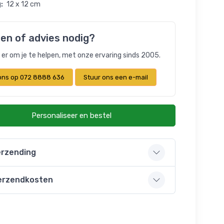
:
12 x 12 cm
en of advies nodig?
n er om je te helpen, met onze ervaring sinds 2005.
 ons op 072 8888 636
Stuur ons een e-mail
Personaliseer en bestel
rzending
erzendkosten