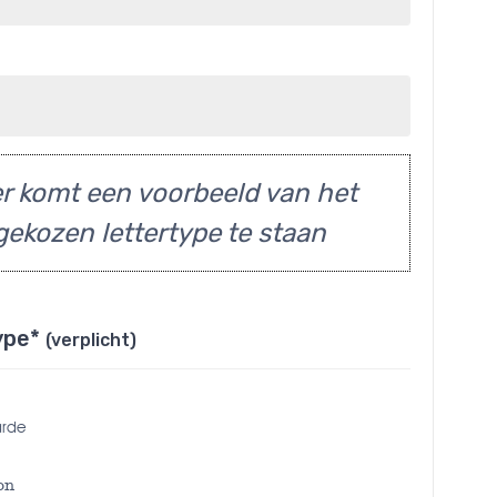
r komt een voorbeeld van het
gekozen lettertype te staan
ype*
(verplicht)
arde
on