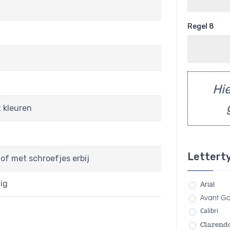
Regel 8
Hie
t kleuren
Lettert
 of met schroefjes erbij
ig
Arial
Avant G
Calibri
Clarend