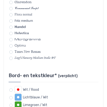
Clarendon
Commercial Script
Flora normal
Fritz medium
Handel
Helvetica
Microgramma
Optima
Times New Roman
Zapf Chancery Medium Italic BT
Bord- en tekstkleur*
(verplicht)
Wit / Rood
Lichtblauw / Wit
Limegroen / Wit