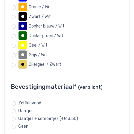
Oranje / Wit
Zwart / Wit
Donker blauw / Wit
Donkergroen / Wit
Geel / Wit
Grijs / Wit
Okergeel / Zwart
Bevestigingmateriaal*
(verplicht)
Zelfklevend
Gaatjes
Gaatjes + schroefjes (+€ 3,50)
Geen