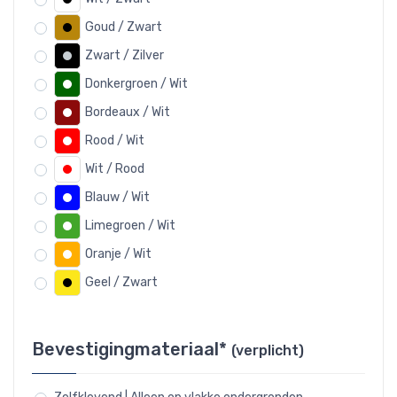
Goud / Zwart
Zwart / Zilver
Donkergroen / Wit
Bordeaux / Wit
Rood / Wit
Wit / Rood
Blauw / Wit
Limegroen / Wit
Oranje / Wit
Geel / Zwart
Bevestigingmateriaal*
(verplicht)