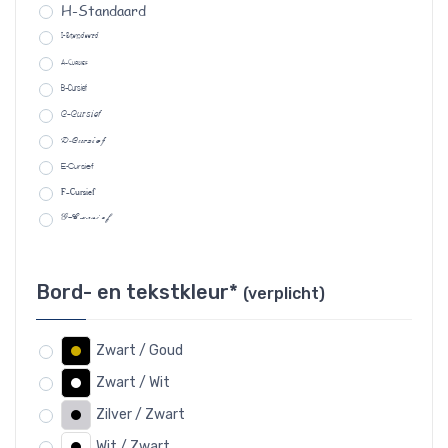
H-Standaard
I-Standaard
A-Cursief
B-Cursief
C-Cursief
D-Cursief
E-Cursief
F-Cursief
G-Cursief
Bord- en tekstkleur*
(verplicht)
Zwart / Goud
Zwart / Wit
Zilver / Zwart
Wit / Zwart