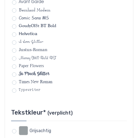
Avant Garde
Bernhard Modern
Comic Sans MS
GoudyOlSt BT Bold
Helvetica
I Love Glitter
Justus-Roman
Murray Hill Bold BT
Paper Flowers
So Much Glitter
Times New Roman
Typewriter
Tekstkleur*
(verplicht)
Grijsachtig