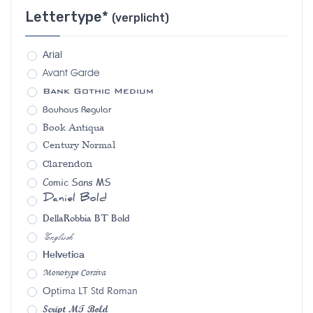
Lettertype*
(verplicht)
Arial
Avant Garde
Bank Gothic Medium
Bauhaus Regular
Book Antiqua
Century Normal
Clarendon
Comic Sans MS
Daniel Bold
DellaRobbia BT Bold
Englisch
Helvetica
Monotype Corsiva
Optima LT Std Roman
Script MT Bold