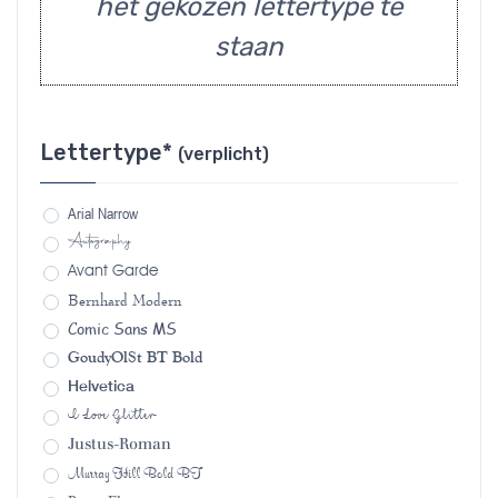
het gekozen lettertype te
staan
Lettertype*
(verplicht)
Arial Narrow
Autography
Avant Garde
Bernhard Modern
Comic Sans MS
GoudyOlSt BT Bold
Helvetica
I Love Glitter
Justus-Roman
Murray Hill Bold BT