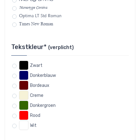
Monotype Corsiva
Optima LT Std Roman
Times New Roman
Tekstkleur*
(verplicht)
Zwart
Donkerblauw
Bordeaux
Creme
Donkergroen
Rood
Wit