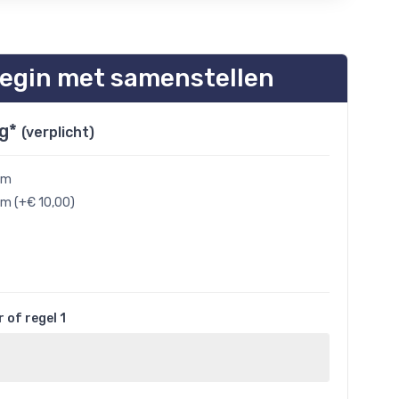
egin met samenstellen
ng*
(verplicht)
cm
cm (+€ 10,00)
of regel 1