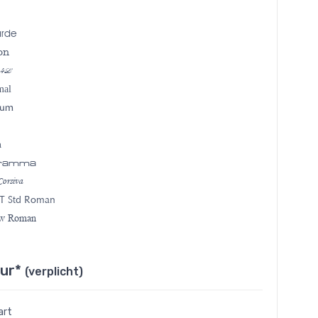
arde
on
 4L
mal
ium
a
gramma
orsiva
T Std Roman
ew Roman
eur*
(verplicht)
art