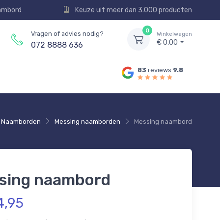
aambord
Keuze uit meer dan 3.000 producten
0
Vragen of advies nodig?
Winkelwagen
€ 0,00
072 8888 636
83
reviews
9.8
Naamborden
Messing naamborden
Messing naambord
sing naambord
4,95