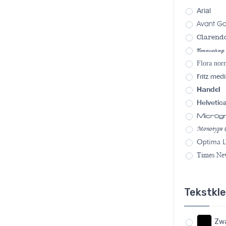
Arial
Avant G
Clarend
Connecting
Flora nor
Fritz med
Handel
Helvetic
Micro
Monotype C
Optima L
Times N
Tekstkl
Zw