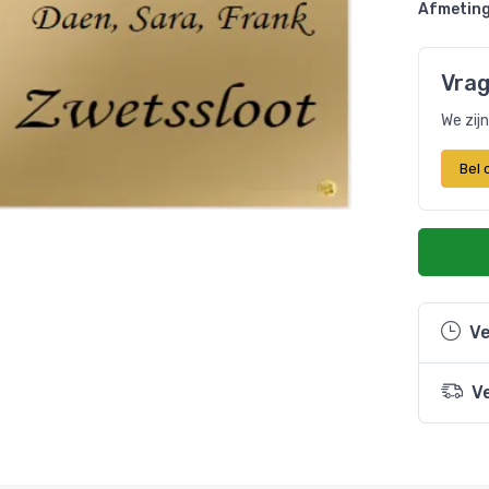
Afmeting
Vrag
We zij
Bel
Ve
V