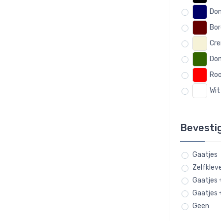
Don
Bo
Cr
Don
Ro
Wit
Bevesti
Gaatjes
Zelfklev
Gaatjes 
Gaatjes 
Geen