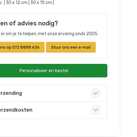
:
| 30 x 12 cm | 30 x 15 cm |
en of advies nodig?
n er om je te helpen, met onze ervaring sinds 2005.
 ons op 072 8888 636
Stuur ons een e-mail
Personaliseer en bestel
rzending
erzendkosten