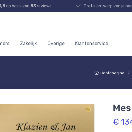
9,8
op basis van
83
reviews
Gratis ontwerp van je n
mers
Zakelijk
Overige
Klantenservice
Hoofdpagina
Mes
€ 13