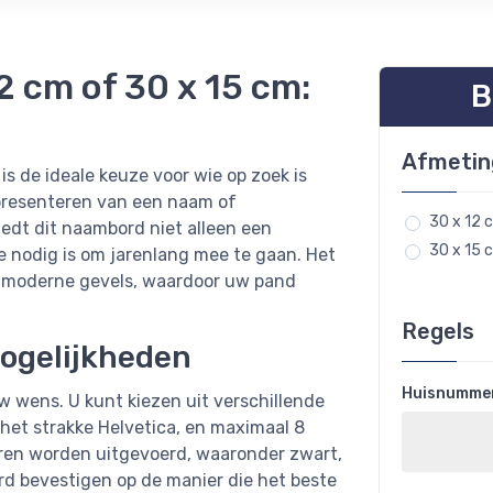
 cm of 30 x 15 cm:
B
Afmeti
s de ideale keuze voor wie op zoek is
 presenteren van een naam of
30 x 12 
dt dit naambord niet alleen een
30 x 15 
e nodig is om jarenlang mee te gaan. Het
als moderne gevels, waardoor uw pand
Regels
mogelijkheden
Huisnummer 
w wens. U kunt kiezen uit verschillende
 het strakke Helvetica, en maximaal 8
euren worden uitgevoerd, waaronder zwart,
rd bevestigen op de manier die het beste