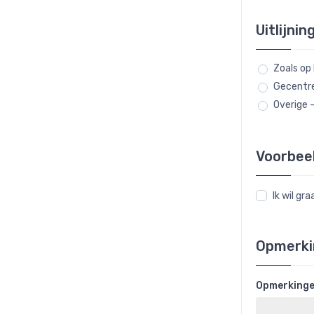
Uitlijnin
Zoals op
Gecentr
Overige 
Voorbee
Ik wil g
Opmerki
Opmerking