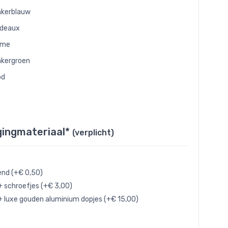
kerblauw
rdeaux
eme
kergroen
od
gingmateriaal*
(verplicht)
end (+€ 0,50)
+ schroefjes (+€ 3,00)
+ luxe gouden aluminium dopjes (+€ 15,00)