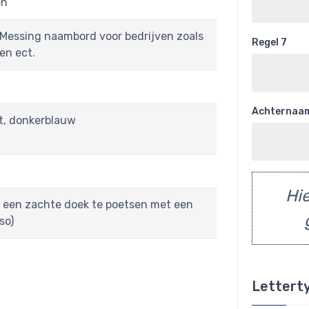
en
 Messing naambord voor bedrijven zoals
Regel 7
en ect.
Achternaa
it, donkerblauw
Hie
 een zachte doek te poetsen met een
so)
Lettert