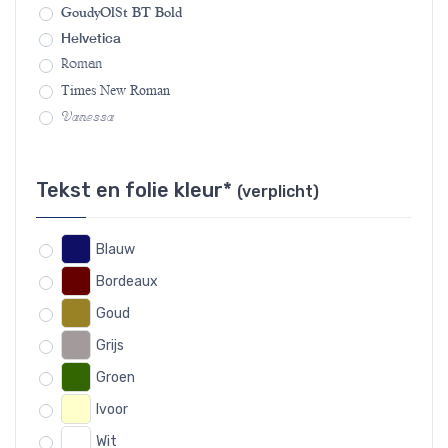
GoudyOlSt BT Bold
Helvetica
Roman
Times New Roman
Vanessa
Tekst en folie kleur*
(verplicht)
Blauw
Bordeaux
Goud
Grijs
Groen
Ivoor
Wit